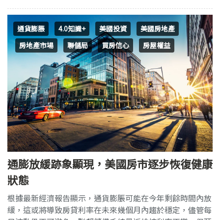
通貨膨脹
4.0知識+
美國投資
美國房地產
房地產市場
聯儲局
買房信心
房屋權益
通膨放緩跡象顯現，美國房市逐步恢復健康
狀態
根據最新經濟報告顯示，通貨膨脹可能在今年剩餘時間內放
緩，這或將導致房貸利率在未來幾個月內趨於穩定，儘管每