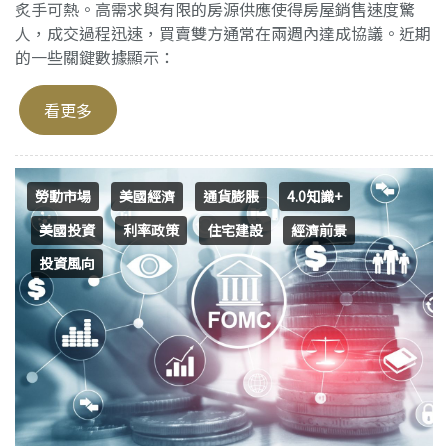
炙手可熱。高需求與有限的房源供應使得房屋銷售速度驚
人，成交過程迅速，買賣雙方通常在兩週內達成協議。近期
的一些關鍵數據顯示：
看更多
勞動市場
美國經濟
通貨膨脹
4.0知識+
美國投資
利率政策
住宅建設
經濟前景
投資風向