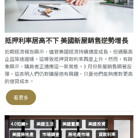
抵押利率居高不下 美國新屋銷售逆勢增長
近期經濟報告顯示，儘管美國經濟持續適度成長，但通脹高
企且降速遲緩。這導致抵押貸款利率再度上升。然而，有跡
象顯示，購房者正適應這一新常態。3 月份新屋銷售顯著反
彈，這表明人們仍對購屋抱有興趣，只要他們能夠應對更高
的借貸成本。
看更多
4.0知識+
美國生活
美國置產
美國投資
美國房地產
市場調查
房地產市場
貸款利率