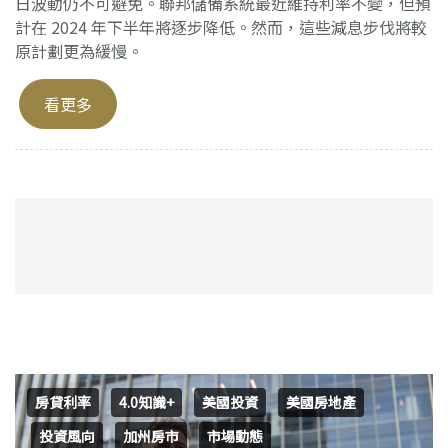
日波動仍不可避免。聯邦儲備系統最近維持利率不變，但預
計在 2024 年下半年將逐步降低。然而，這些減息步伐將較
原計劃更為緩慢。
看更多
房貸利率
4.0知識+
美國投資
美國房地產
投資風向
加州房市
市場動態