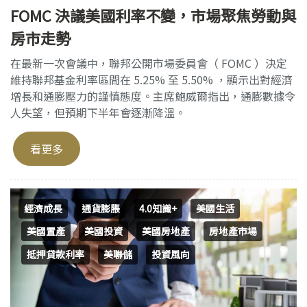
FOMC 決議美國利率不變，市場聚焦勞動與
房市走勢
在最新一次會議中，聯邦公開市場委員會（ FOMC ）決定
維持聯邦基金利率區間在 5.25% 至 5.50% ，顯示出對經濟
增長和通膨壓力的謹慎態度。主席鮑威爾指出，通膨數據令
人失望，但預期下半年會逐漸降溫。
看更多
經濟成長
通貨膨脹
4.0知識+
美國生活
美國置產
美國投資
美國房地產
房地產市場
抵押貸款利率
美聯儲
投資風向