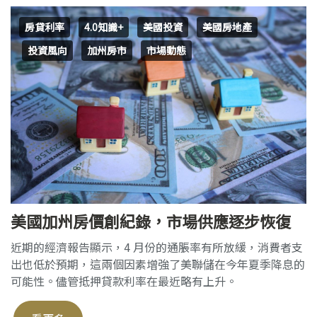
房貸利率
4.0知識+
美國投資
美國房地產
投資風向
加州房市
市場動態
美國加州房價創紀錄，市場供應逐步恢復
近期的經濟報告顯示，4 月份的通脹率有所放緩，消費者支
出也低於預期，這兩個因素增強了美聯儲在今年夏季降息的
可能性。儘管抵押貸款利率在最近略有上升。