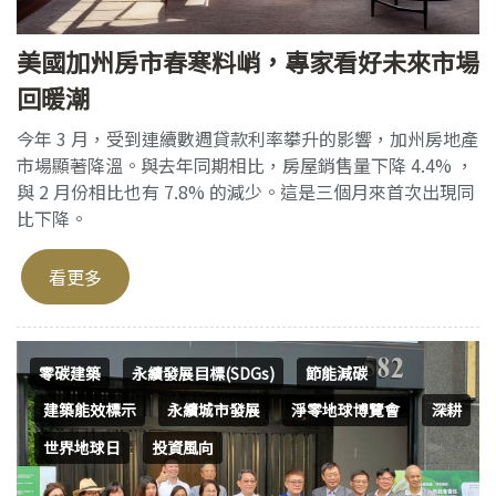
美國加州房市春寒料峭，專家看好未來市場
回暖潮
今年 3 月，受到連續數週貸款利率攀升的影響，加州房地產
市場顯著降溫。與去年同期相比，房屋銷售量下降 4.4% ，
與 2 月份相比也有 7.8% 的減少。這是三個月來首次出現同
比下降。
看更多
零碳建築
永續發展目標(SDGs)
節能減碳
建築能效標示
永續城市發展
淨零地球博覽會
深耕
世界地球日
投資風向