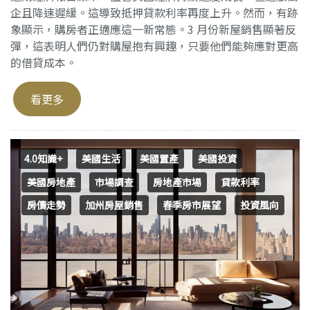
企且降速遲緩。這導致抵押貸款利率再度上升。然而，有跡
象顯示，購房者正適應這一新常態。3 月份新屋銷售顯著反
彈，這表明人們仍對購屋抱有興趣，只要他們能夠應對更高
的借貸成本。
看更多
4.0知識+
美國生活
美國置產
美國投資
美國房地產
市場調查
房地產市場
貸款利率
房價走勢
加州房屋銷售
春季房市展望
投資風向