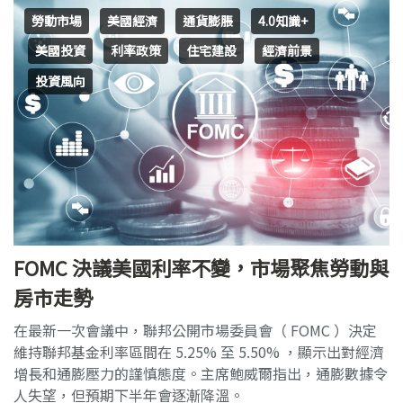
勞動市場
美國經濟
通貨膨脹
4.0知識+
美國投資
利率政策
住宅建設
經濟前景
投資風向
FOMC 決議美國利率不變，市場聚焦勞動與
房市走勢
在最新一次會議中，聯邦公開市場委員會（ FOMC ）決定
維持聯邦基金利率區間在 5.25% 至 5.50% ，顯示出對經濟
增長和通膨壓力的謹慎態度。主席鮑威爾指出，通膨數據令
人失望，但預期下半年會逐漸降溫。