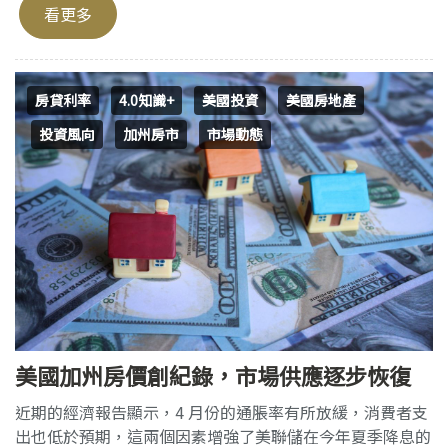
看更多
房貸利率
4.0知識+
美國投資
美國房地產
投資風向
加州房市
市場動態
美國加州房價創紀錄，市場供應逐步恢復
近期的經濟報告顯示，4 月份的通脹率有所放緩，消費者支
出也低於預期，這兩個因素增強了美聯儲在今年夏季降息的