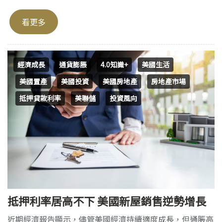
看更多
經濟成長
通貨膨脹
4.0知識+
美國生活
美國置產
美國投資
美國房地產
房地產市場
抵押貸款利率
美聯儲
投資風向
抵押利率居高不下 美國新屋銷售逆勢增長
近期經濟報告顯示，儘管美國經濟持續適度成長，但通脹高