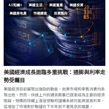
4.0知識+
美國生活
美國置產
美國投資
美國房地產
市場調查
投資風向
美國經濟成長面臨多重挑戰：通膨與利率走
勢受矚目
美國經濟目前展現出強勁的動能，就業市場和零售消費均表
現出色。然而，快速上升的通貨膨脹已逐漸成為主要的經濟
阻礙。物價的持續上漲促使聯邦儲備系統可能將提高利率，
這增加了市場對於聯儲在下半年前不會降息的擔憂。