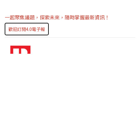
一起聚焦議題，探索未來，隨時掌握最新資訊！
歡迎訂閱4.0電子報
原文作者 ｜
Daniel Hung 洪世光
美國專業不動產經紀人 / 美國商用不動產投資顧問
目前任職 APCC 美國商用不動產投資顧問，APCC 資產管理
公司擅長大型土地開發、商用、零售、旅館以及產權、債
權、股權的規劃合作。協助高端資產客戶成功在美國收購超
過 20 億美金的商用不動產。