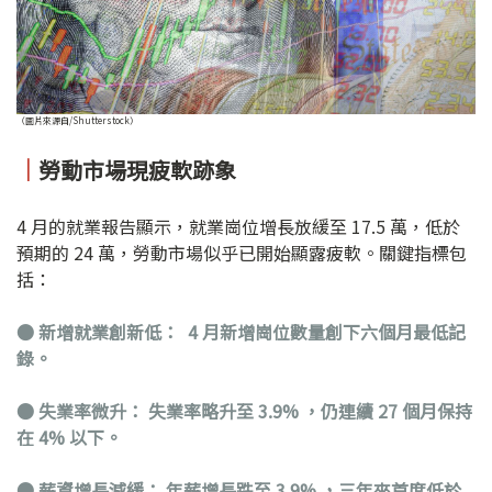
（圖片來源自/Shutterstock）
｜
勞動市場現疲軟跡象
4 月的就業報告顯示，就業崗位增長放緩至 17.5 萬，低於
預期的 24 萬，勞動市場似乎已開始顯露疲軟。關鍵指標包
括：
●
新增就業創新低： 4 月新增崗位數量創下六個月最低記
錄。
●
失業率微升： 失業率略升至 3.9% ，仍連續 27 個月保持
在 4% 以下。
●
薪資增長減緩： 年薪增長跌至 3.9% ，三年來首度低於