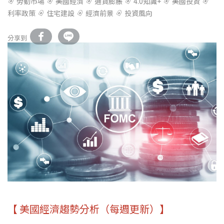
勞動市場
美國經濟
通貨膨脹
4.0知識+
美國投資
利率政策
住宅建設
經濟前景
投資風向
分享到
【 美國經濟趨勢分析（每週更新）】