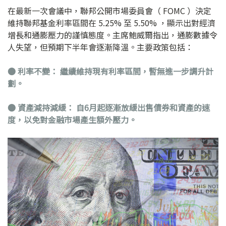
在最新一次會議中，聯邦公開市場委員會（ FOMC ）決定
維持聯邦基金利率區間在 5.25% 至 5.50% ，顯示出對經濟
增長和通膨壓力的謹慎態度。主席鮑威爾指出，通膨數據令
人失望，但預期下半年會逐漸降溫。主要政策包括：
●
利率不變： 繼續維持現有利率區間，暫無進一步調升計
劃。
●
資產減持減緩： 自6月起逐漸放緩出售債券和資產的速
度，以免對金融市場產生額外壓力。