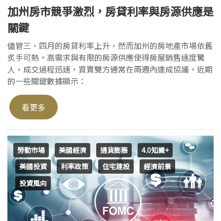
加州房市競爭激烈，房貸利率與房源供應是
關鍵
儘管三、四月的房貸利率上升，然而加州的房地產市場依舊
炙手可熱。高需求與有限的房源供應使得房屋銷售速度驚
人，成交過程迅速，買賣雙方通常在兩週內達成協議。近期
的一些關鍵數據顯示：
看更多
勞動市場
美國經濟
通貨膨脹
4.0知識+
美國投資
利率政策
住宅建設
經濟前景
投資風向