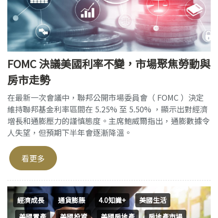
FOMC 決議美國利率不變，市場聚焦勞動與
房市走勢
在最新一次會議中，聯邦公開市場委員會（ FOMC ）決定
維持聯邦基金利率區間在 5.25% 至 5.50% ，顯示出對經濟
增長和通膨壓力的謹慎態度。主席鮑威爾指出，通膨數據令
人失望，但預期下半年會逐漸降溫。
看更多
經濟成長
通貨膨脹
4.0知識+
美國生活
美國置產
美國投資
美國房地產
房地產市場