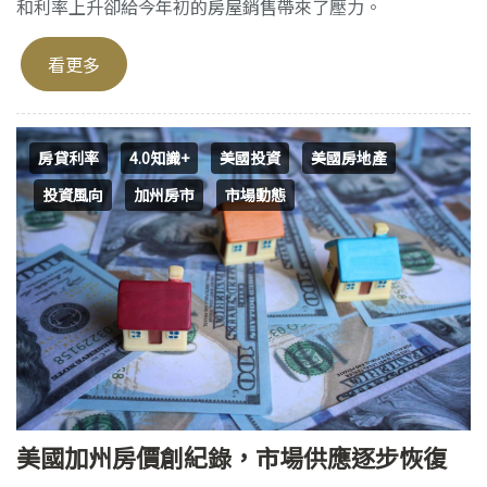
和利率上升卻給今年初的房屋銷售帶來了壓力。
看更多
房貸利率
4.0知識+
美國投資
美國房地產
投資風向
加州房市
市場動態
美國加州房價創紀錄，市場供應逐步恢復