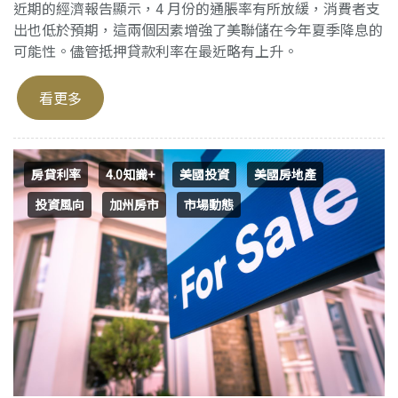
近期的經濟報告顯示，4 月份的通脹率有所放緩，消費者支
出也低於預期，這兩個因素增強了美聯儲在今年夏季降息的
可能性。儘管抵押貸款利率在最近略有上升。
看更多
房貸利率
4.0知識+
美國投資
美國房地產
投資風向
加州房市
市場動態