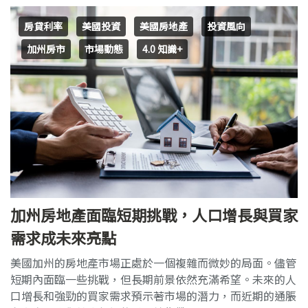
房貸利率
美國投資
美國房地產
投資風向
加州房市
市場動態
4.0 知識+
加州房地產面臨短期挑戰，人口增長與買家
需求成未來亮點
美國加州的房地產市場正處於一個複雜而微妙的局面。儘管
短期內面臨一些挑戰，但長期前景依然充滿希望。未來的人
口增長和強勁的買家需求預示著市場的潛力，而近期的通脹