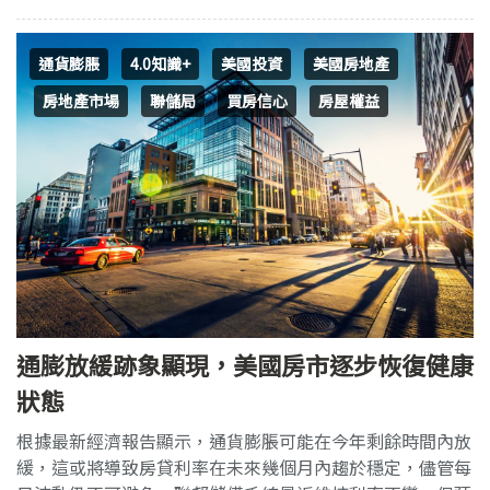
通貨膨脹
4.0知識+
美國投資
美國房地產
房地產市場
聯儲局
買房信心
房屋權益
通膨放緩跡象顯現，美國房市逐步恢復健康
狀態
根據最新經濟報告顯示，通貨膨脹可能在今年剩餘時間內放
緩，這或將導致房貸利率在未來幾個月內趨於穩定，儘管每