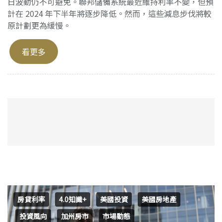
日波動仍不可避免。聯邦儲備系統最近維持利率不變，但預
計在 2024 年下半年將逐步降低。然而，這些減息步伐將較
原計劃更為緩慢。
看更多
房貸利率
4.0知識+
美國投資
美國房地產
投資風向
加州房市
市場動態