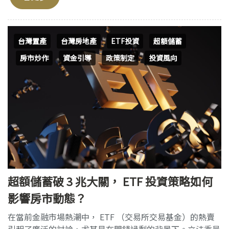
台灣置產
台灣房地產
ETF投資
超額儲蓄
房市炒作
資金引導
政策制定
投資風向
超額儲蓄破 3 兆大關， ETF 投資策略如何
影響房市動態？
在當前金融市場熱潮中， ETF （交易所交易基金）的熱賣
引起了廣泛的討論，尤其是在閒錢過剩的背景下。立法委員