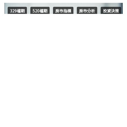
329檔期
520檔期
房市指標
房市分析
投資決策
台灣置產
台灣房地產
投資風向
春季房產市場熱點：建商推案勢頭強勁，預
示回暖
隨著 329 檔期的臨近，一波強勁的報復性推案潮正席捲而
來。市場專家們預期，如果 3 月底央行的理監事會議決定維
持利率不變，將對台股及房市產生正面影響，使得 329 檔