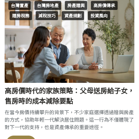
台灣置產
台灣房地產
房產贈與
高房價傳承
贈房稅務
減稅技巧
資產規劃
投資風向
高房價時代的家族策略：父母送房給子女，
售房時的成本減除要點
在當今房價持續攀升的背景下，不少家庭選擇透過贈與房產
的方式，協助年輕一代解決居住問題。這一行為不僅體現了
對下一代的支持，也是資產傳承的重要途徑。