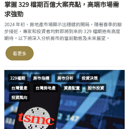
掌握 329 檔期百億大案亮點，高端市場需
求強勁
2024 年初，房地產市場顯示出穩健的開局，隨著春季的腳
步接近，專家和投資者均對即將到來的 329 檔期抱有高度
期待。以下將深入分析房市的當前動態及未來展望。
看更多
329檔期
房市指標
房市分析
投資決策
台灣置產
台灣房地產
資產配置
股市投資
投資風向