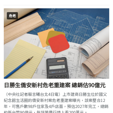
危老
日勝生僑安新村危老重建案 總銷估90億元
（中央社記者賴言曦台北4日電）上市建商日勝生位於國父
紀念館生活圈的僑安新村案危老重建案曝光，該案整合12
年，可售戶數98戶住家及4戶店面，預估2027年完工，總銷
約新台幣90億元，每坪單價行情上看200萬元。