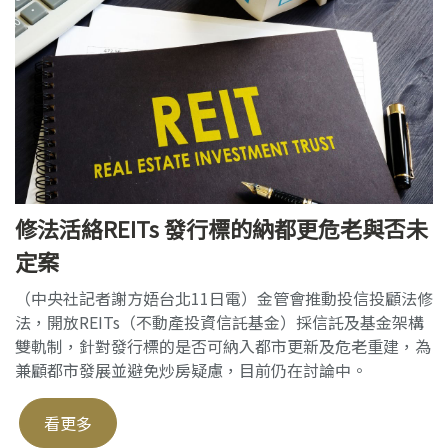
修法活絡REITs 發行標的納都更危老與否未
定案
（中央社記者謝方娪台北11日電）金管會推動投信投顧法修
法，開放REITs（不動產投資信託基金）採信託及基金架構
雙軌制，針對發行標的是否可納入都市更新及危老重建，為
兼顧都市發展並避免炒房疑慮，目前仍在討論中。
看更多