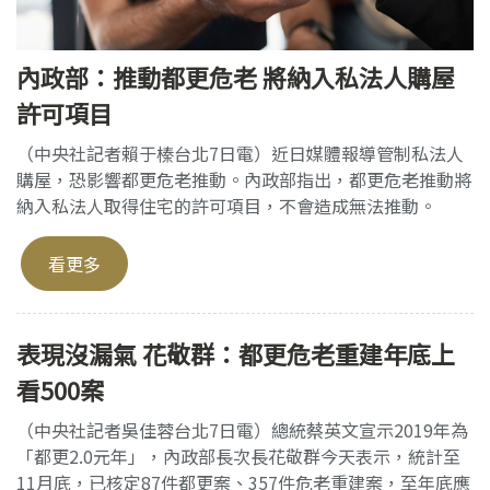
內政部：推動都更危老 將納入私法人購屋
許可項目
（中央社記者賴于榛台北7日電）近日媒體報導管制私法人
購屋，恐影響都更危老推動。內政部指出，都更危老推動將
納入私法人取得住宅的許可項目，不會造成無法推動。
看更多
表現沒漏氣 花敬群：都更危老重建年底上
看500案
（中央社記者吳佳蓉台北7日電）總統蔡英文宣示2019年為
「都更2.0元年」，內政部長次長花敬群今天表示，統計至
11月底，已核定87件都更案、357件危老重建案，至年底應