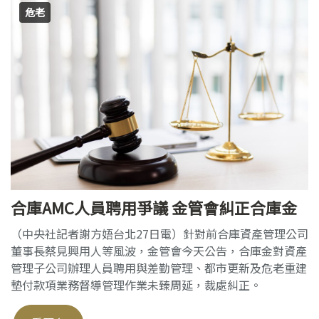
危老
合庫AMC人員聘用爭議 金管會糾正合庫金
（中央社記者謝方娪台北27日電）針對前合庫資產管理公司
董事長蔡見興用人等風波，金管會今天公告，合庫金對資產
管理子公司辦理人員聘用與差勤管理、都市更新及危老重建
墊付款項業務督導管理作業未臻周延，裁處糾正。