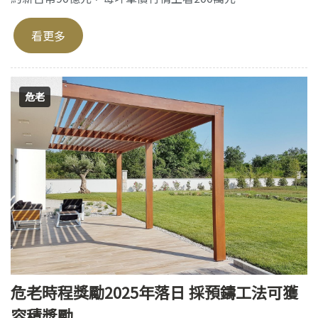
看更多
危老
危老時程獎勵2025年落日 採預鑄工法可獲
容積獎勵