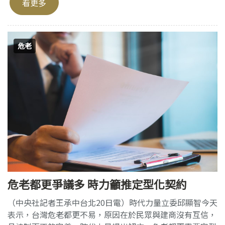
看更多
危老
危老都更爭議多 時力籲推定型化契約
（中央社記者王承中台北20日電）時代力量立委邱顯智今天
表示，台灣危老都更不易，原因在於民眾與建商沒有互信，