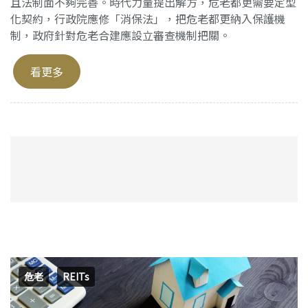
且法制面不夠完善。時代力量提出解方，危老都更需要定型
化契約，行政院應修「消保法」，把危老都更納入保護機
制，政府針對危老合建應設立審查機制把關。
看更多
危老
REITs