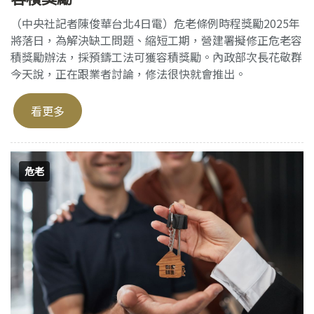
（中央社記者陳俊華台北4日電）危老條例時程獎勵2025年
將落日，為解決缺工問題、縮短工期，營建署擬修正危老容
積獎勵辦法，採預鑄工法可獲容積獎勵。內政部次長花敬群
今天說，正在跟業者討論，修法很快就會推出。
看更多
危老