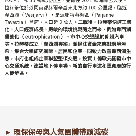
拉赫蒂位於芬蘭首都赫爾辛基東北方約 100 公里處，臨近
韋西湖（ Vesijärvi ），是派耶特海梅區（ Päijänne
Tavastia ）首府，人口近 2 萬人。
二戰後，拉赫蒂快速工業
化，人口經濟成長，嚴峻的環境挑戰隨之而來，例如韋西湖
優養化（ eutrophication ）、市中心交通過於仰賴汽車
等。拉赫蒂成立「韋西湖專案」並挹注資金來應對環境污
染，集合大學研究團隊、居民和企業一同致力改善韋西湖生
態，市府也組成企業聯盟整頓交通，投資 1 億歐元開發市中
心交通系統，建設地下停車場、新的自行車道和更寬廣的行
人徒步區。
► 環保保母與人氣團體帶頭減碳