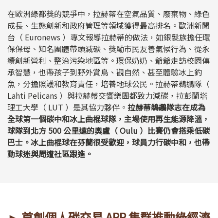
在歐洲綠都獎的競爭中，拉赫蒂在空氣品質、廢棄物、綠色
成長、生態創新和政府管理等領域獲得最高排名。歐洲新聞
台（ Euronews ）專文報導拉赫蒂的做法，如銀髮族擔任環
保保母、知名團體帶頭減碳、獎勵市民友善氣候行為、從永
續創新營利、整治污染地區等。環保奶奶、爺爺走訪校園傳
承智慧，也帶孩子到野外賞鳥、觀自然、甚至體驗冰上釣
魚，分擔照護和教育責任，培養地球公民。拉赫蒂鵜鶘隊（
Lahti Pelicans ）與拉赫蒂交響樂團都致力減碳，拉彭蘭塔
理工大學（ LUT ）是其協力夥伴。
拉赫蒂鵜鶘隊志在成為
全球第一個碳中和冰上曲棍球隊，主場使用再生能源降溫，
球隊到北方 500 公里遠的奧盧（ Oulu ）比賽仍會搭乘低碳
巴士。冰上曲棍球在芬蘭很受歡迎，球員力行碳中和，也帶
動球迷與周遭社區跟進。
► 首創個人碳交易 APP 集群推動綠經濟