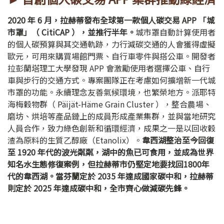
2020 年 6 月，拉赫蒂發布全球第一款個人碳交易 APP 「城
市罩」（ CitiCAP ），並推行半年。
城市罩自動計算使用者
的個人碳預算與其交通軌跡，力行減碳交通的人會獲得虛擬
歐元，可用來購買場館門票、自行車零件與搭公車。開發者
拉彭蘭塔理工大學發現 APP 會激勵使用者選擇公車、自行
車與步行的交通方式。專案團隊正在考慮如何擴增新一代城
市罩的功能。永續理念友善氣候環境，也繁榮地方。派耶特
海梅穀物群（ Päijät-Häme Grain Cluster ），整合農場、
磨坊、烘培等產品鏈上的成員形成產業集群，並與當地研究
人員合作，致力綠色創新和循環經濟，成果之一是以回收穀
渣為原料的生質乙醇廠（Etanolix）。
韋西湖整治至今回復
至 1920 年代的波光粼粼，湖中的魚已可食用，並成為世界
知名水生態修復案例，但拉赫蒂市仍堅定地要找回1800年
代的韋西湖。當芬蘭定於 2035 年達成國家碳中和，拉赫蒂
則定於 2025 年達成碳中和，全市齊心做減碳先鋒。