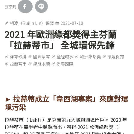
分享到
柯凌（Ruilin Lin）編譯
2021-07-10
2021 年歐洲綠都奬得主芬蘭
「拉赫蒂市」 全城環保先鋒
淨零碳排
國際淨零
產經時事
歐洲綠都奬
環境保育
拉赫蒂市
綠能永續
淨零國際
► 拉赫蒂成立「韋西湖專案」來應對環
境污染
拉赫蒂市（ Lahti ）是芬蘭第九大城與湖區門戶。 2020 年
拉赫蒂在競爭者中脫穎而出，獲得 2021 歐洲綠都奬（
EGCA ） 和 35 萬歐元挹注，並擔任 2021 歐洲綠色大使。