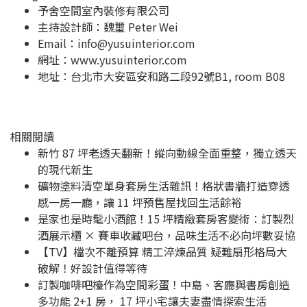
予舍空間室內裝修有限公司
主持設計師：魏璽 Peter Wei
Email：
info@yusuinterior.com
網址：
www.yusuinterior.com
地址：
台北市大安區安和路二段92號B1, room B08
相關閱讀
新竹 87 坪老透天翻新！縱向動線全面重整，獨立透天
的現代新生
礦物塗料清空單身套房生活雜訊！格狀書牆打造穿透
感一房一廳，讓 11 坪預售屋找回生活餘裕
是家也是時髦小酒館！15 坪精緻套房客變術：訂製烈
酒展示櫃 × 賽車收藏吧台，品味生活不必向坪數妥協
【TV】檔次不離預算 精工淬煉品質 疑難扇形格局大
破解！好設計值得等待
訂製咖啡吧檯作為空間彩蛋！中島、客廳與書房創造
多功能 2+1 房， 17 坪小宅讓夫妻盡情探索生活