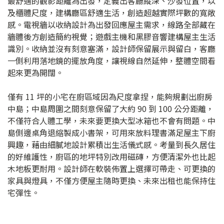
最舒適的觀影距離為出發，定義出客廳縱深、沙發位置，以
及櫃體尺度，建構廳區舒適生活，創造超越實際坪數的寬敞
感。電視牆以收納設計為出發回應屋主需求，線路全部藏在
牆體後方創造簡約視覺；遊戲主機和黑膠音響建構屋主生活
識別。收納並沒有刻意塞滿，設計師保留展示與留白，客廳
一側利用落地鏡的擺放角度，讓視線自然延伸，整體空間看
起來更為開闊。
僅有 11 坪的小宅在廚區域因為尺度拿捏，能夠規劃出廚房
中島；中島周圍之間刻意保留了大約 90 到 100 公分距離，
不僅符合人體工學，未來要更換大型冰箱也不會有問題。中
島側邊桌角退縮製成小書架，可用來放料理書滿足屋主下廚
興趣，藉由細膩地設計累積出生活儀式感。考量到長久居住
的好維護性，廚區的地坪特別改用磁磚，方便清潔外也比起
木地板更耐用。設計師在軟裝佈置上選擇可帶走、可更換的
家具與燈具，不僅方便屋主隨時更換、未來出租也能保持住
宅彈性。