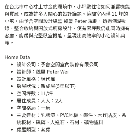
在台北市中心寸土寸金的環境中，小坪數住宅如何兼顧機能
與質感，成為許多人關心的設計議題。這間室內僅 11 坪的
小宅，由予舍空間設計總監 魏璽 Peter 規劃，透過洄游動
線、整合收納與開放式廚房設計，使有限坪數仍能同時擁有
客廳、廚房與完整臥室機能，呈現出高效率的小宅設計典
範。
Home Data
設計公司：
予舍空間室內裝修有限公司
設計師：魏璽 Peter Wei
設計風格：現代風
房屋狀況：新成屋(5年以下)
空間坪數：11/坪
居住成員：大人：2人
空間格局：一房
主要建材：乳膠漆、PVC地板、鐵件、木作貼皮、系
統板材、磁磚、人造石、石材、礦物塗料
房屋類型：套房