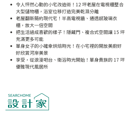
令人怦然心動的小宅改造術！12 坪老屋在電視櫃整合
大型儲物櫃，浴室位移打造完美乾濕分離
老屋翻新簡約現代宅！半高電視牆、通透感玻璃衣
櫃，放大一倍空間
把生活過成喜歡的樣子！隱藏門、複合式空間讓 15 坪
充滿更多可能
單身女子的小確幸烘焙時光！在小宅裡的開放美廚好
好欣賞河岸美景
享受，從浪漫吧台、衛浴時光開始！單身貴族的 17 坪
優雅現代風居所