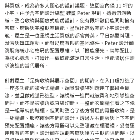
與質感，成為許多人關心的設計議題。這間室內僅 11 坪的
小宅，由予舍空間設計總監 魏璽 Peter 規劃，透過洄游動
線、整合收納與開放式廚房設計，使有限坪數仍能同時擁有
客廳、廚房與完整臥室機能，呈現出高效率的小宅設計典
範。屋主是一位重視生活質感的都會菁英，平日熱愛料理、
滑雪與單車運動。面對尺度有限的基地條件，Peter 設計師
跳脫傳統小宅格局的配置思維，以「機能優先、精準配比」
為核心概念，打造出一處既能滿足日常生活，也能隨居住需
求演進的當代居所。
針對屋主「足夠收納與展示空間」的期許，在入口處打造了
一座多功能的複合式櫃體，端景背牆特別選用了藝術金屬
漆，並且做成弧形造型，讓視線一進門就被柔和地引導進空
間裡，而不是被牆角或直線切斷。一整面玄關櫃乍看之下像
是一組單純的鞋櫃，但同時整合了後方餐區的電器收納，是
一組櫃體、服務兩個空間的設計。透過左右側板與上下空間
預先配置插座，讓後方電器可以完整隱藏在櫃體裡，妥善運
用所有的空間。設計師在規劃客廳與後方主臥的隔間時，以