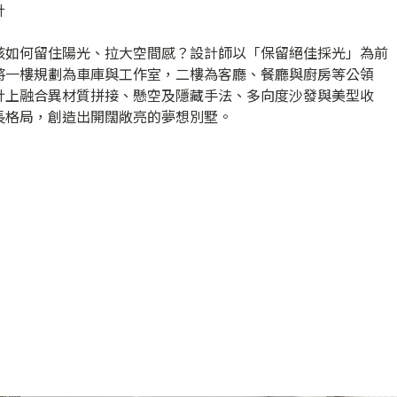
計
該如何留住陽光、拉大空間感？設計師以「保留絕佳採光」為前
將一樓規劃為車庫與工作室，二樓為客廳、餐廳與廚房等公領
計上融合異材質拼接、懸空及隱藏手法、多向度沙發與美型收
長格局，創造出開闊敞亮的夢想別墅。