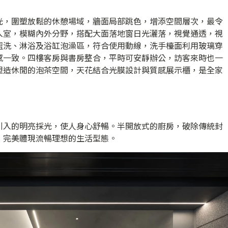
光，圍塑放鬆的休憩場域，牆面局部跳色，增添空間層次，最令
入室，模糊內外分野，搭配大面落地窗日光灑落，視覺通透，視
盥洗、淋浴及浴缸泡澡區，符合使用動線，洗手檯面利用玻璃穿
感一致。四樓客房與書房整合，平時可安靜辦公，訪客來時也一
塑造休閒的泡茶空間，天花結合光膜設計與質感展示櫃，是全家
引入的明亮採光，使人身心舒暢。半開放式的廚房，破除傳統封
，完美體現流暢理想的生活型態。