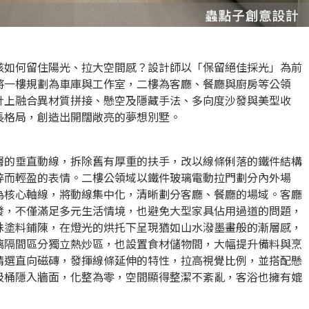
該如何留住陽光、拉大空間感？設計師以「保留絕佳採光」為前
將一樓規劃為車庫與工作室，二樓為客廳、餐廳與廚房等公領
計上融合異材質拼接、懸空及隱藏手法、多向度沙發與美型收
長格局，創造出開闊敞亮的夢想別墅。
層的垂直動線，拆除舊有厚重的扶手，改以線條俐落的鐵件結構
粹而輕盈的表情。二樓公領域以鐵件玻璃電動拉門劃分內外場
為核心軸線，將動線集中化，清晰劃分客廳、餐廳的場域。客廳
發，不僅滿足多元生活情境，也避免大型家具佔用過道的問題，
殊塗料鋪陳，在燈光的烘托下呈現猶如山水潑墨畫般的漸層感，
璃隔間區分獨立熱炒區，也設置食材儲物間，大幅提升備料與烹
精選直向磁磚，發揮線條延伸的特性，拉高視覺比例，並搭配懸
圾桶隱入牆面，化整為零，空間顯得整潔不紊亂，客浴也擁有媲