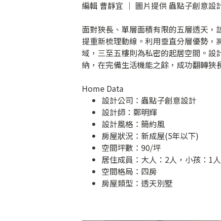
編輯 曹靜宜 │ 圖片提供 蟲點子創意設
面對狹長、單層面積有限的五層透天，
提重新梳理動線。利用垂直分層優勢，
域，三至五樓則為私密的起居空間。設
納，在完備生活機能之餘，成功翻轉狹
Home Data
設計公司：
蟲點子創意設計
設計師：鄭明輝
設計風格：簡約風
房屋狀況：新成屋(5年以下)
空間坪數：90/坪
居住成員：大人：2人，小孩：1人
空間格局：四房
房屋類型：透天別墅