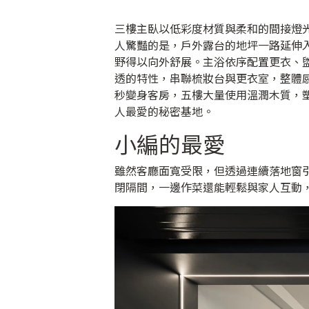
三樓主臥以低彩度材質與柔和的間接燈
人驚豔的是，戶外露台的地坪一路延伸
野得以向外舒展。主浴依序配置更衣、
透的特性，串聯梳妝台與更衣室，整體
秒變身客房，五樓大量使用溫潤木質，
人最愛的秘密基地。
小編的最愛
雖然客廳面寬受限，但透過連續落地窗
閉隔間，一邊作菜還能輕鬆與家人互動