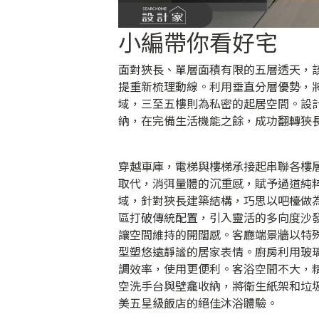
小編帶你看好宅
面對狹長、單層面積有限的五層透天，
提重新梳理動線。利用垂直分層優勢，
域，三至五樓則為私密的起居空間。設
納，在完備生活機能之餘，成功翻轉狹
穿越車庫，電梯與樓梯承接起串聯各樓
取代，消弭量體的沉重感，賦予過道純
域，針對狹長建築結構，巧思以吧檯做
區打破傳統配置，引入靈活的多向度沙
讓空間維持的開闊感。客廳端景牆以特
型塑悠遠靜謐的居家表情。廚房利用玻
調效率，使用更便利。客浴空間不大，
空洗手台與壁龕收納，將衛生紙架和垃
美五星級飯店的絕佳沐浴體驗。