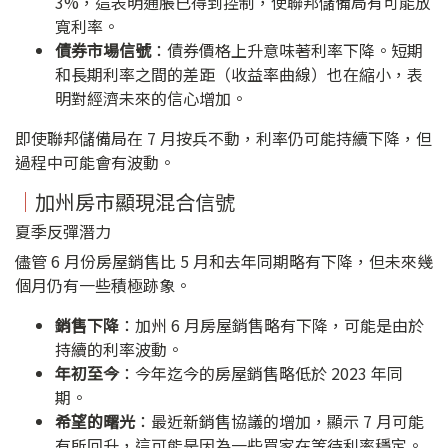
3%，這表明通脹已得到控制，使聯邦儲備局有可能放
寬利率。
債券市場信號
：債券價格上升意味著利率下降。短期
和長期利率之間的差距（收益率曲線）也在縮小，表
明對經濟未來的信心增加。
即使聯邦儲備局在 7 月按兵不動，利率仍可能持續下降，但
過程中可能會有波動。
｜
加州房市顯現混合信號
夏季反彈潛力
儘管 6 月份房屋銷售比 5 月和去年同期略有下降，但未來幾
個月仍有一些積極跡象。
銷售下降
：加州 6 月房屋銷售略有下降，可能是由於
持續的利率波動。
年初至今
：今年迄今的房屋銷售略低於 2023 年同
期。
希望的曙光
：最近新銷售協議的增加，顯示 7 月可能
有所回升，這可能是因為一些買家在等待利率穩定。