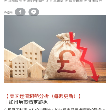
加州房市
聯邦儲備局
利率趨勢
房屋供應
通脹報告
分享到
【 美國經濟趨勢分析（每週更新）】
｜
加州房市穩定跡象
在經歷了利率上升的挑戰後，加州房市顯示出穩定的跡象。