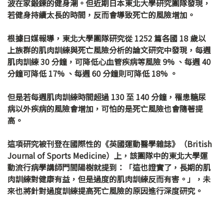
波在家鍛鍊的健身潮。但近期日本東北大學研究團隊發現，
若健身持續太長的時間，反而會導致死亡的風險增加。
根據日媒報導，東北大學團隊研究從 1252 篇各國 18 歲以
上族群的肌肉訓練與死亡風險分析的論文研究中發現，每週
肌肉訓練 30 分鐘，可降低心血管疾病等風險 9% 、每週 40
分鐘可降低 17% 、每週 60 分鐘則可降低 18% 。
但是若每週肌肉訓練時間超過 130 至 140 分鐘，罹患糖尿
病以外疾病的風險會增加，可怕的是死亡風險也會隨著提
高。
這項研究被刊登在國際性的《英國運動醫學雜誌》（British
Journal of Sports Medicine）上，該團隊中的東北大學運
動流行病學講師門間陽樹就提到：「這也證實了，長期的肌
肉訓練對健康有益，但是過度的肌肉訓練反而有害。」，未
來也將針對過度訓練提高死亡風險的原因進行深度研究。