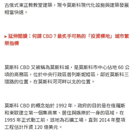
古俄式東正教教堂建築，現今莫斯科現代化設施與建築發展
相當快速。
▸ 延伸閱讀：何謂 CBD？最炙手可熱的「投資標地」城市繁
榮指標
莫斯科 CBD 又被稱為莫斯科城，是莫斯科市中心佔地 60 公
頃的商務區，位於中央行政區普列斯妮婭區，鄰近莫斯科三
環路的位置，在莫斯科河河畔以北的位置。
莫斯科 CBD 的概念始於 1992 年，政府的目的是在俄羅斯
和東歐建立第一個集商業、居住與娛樂於一身的區域，在
1995 年正式動工前，該地為石礦工場，直到 2014 年整項
工程估計斥資 120 億美元。