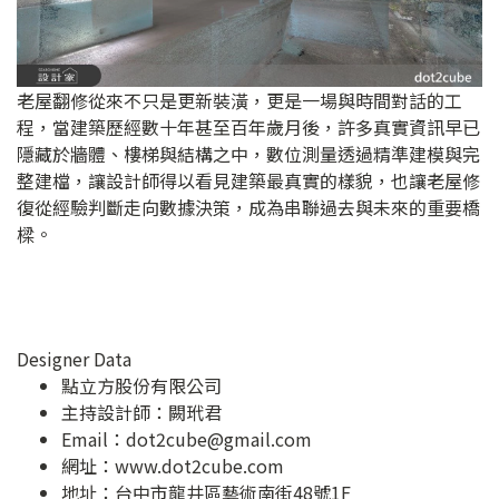
老屋翻修從來不只是更新裝潢，更是一場與時間對話的工
程，當建築歷經數十年甚至百年歲月後，許多真實資訊早已
隱藏於牆體、樓梯與結構之中，數位測量透過精準建模與完
整建檔，讓設計師得以看見建築最真實的樣貌，也讓老屋修
復從經驗判斷走向數據決策，成為串聯過去與未來的重要橋
樑。
Designer Data
點立方股份有限公司
主持設計師：闕玳君
Email：
dot2cube@gmail.com
網址：
www.dot2cube.com
地址：
台中市龍井區藝術南街48號1F