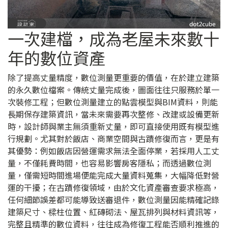
一次建檔，成為老屋未來數十
年的數位資產
除了提高丈量精度，數位測量更重要的價值，在於建立建築
的永久數位檔案。傳統丈量完成後，圖面往往只服務於單一
次裝修工程；但數位測量建立的點雲模型與BIM資料，則能
長期保存建築資訊，當未來需要再次整修、改建或設備更新
時，設計師與業主無須重新丈量，即可直接使用既有模型進
行規劃。尤其對於飯店、商業空間與古蹟修復而言，更是有
其優勢：例如飯店因營運需求無法全面停業，若採用人工丈
量，不僅耗費時間，也容易影響房客隱私；而透過數位測
量，僅需短時間進場便能完成大量資料蒐集，大幅降低對營
運的干擾；在古蹟修復領域，由於文化資產審查要求極高，
任何細節誤差都可能導致送審退件，數位測量因能精確記錄
建築尺寸、樑柱位置、紅磚砌法、屋瓦排列與材料資訊等，
完整且精準的數位資料，往往成為修復工程能否順利推進的