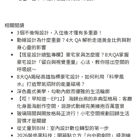
相關閱讀
3個不後悔設計，入住後才懂有多重要！
動線設計為什麼重要？4大 QA 解析走道黃金比例與對
身心靈的影響
【恆星設計總監專欄】豪宅家具怎麼擺？8大QA掌握
豪宅設計「留白與視覺重量」心法，教你搭出空間的
呼吸感～
8大QA揭秘高雄指標豪宅設計，如何利用「科學風
水」打造聚氣招財的能量磁場？
深色義式美學，勾勒內斂而優雅的生活輪廓
【哎！早知道…EP12】 海歸台商的非典型格局：客廳
化身面海創作空間，洄游式動線完美擁抱百萬窗景
玻璃隔間與開放格局正流行！小宅空間規劃回歸生活
習慣才是關鍵
從丈量到BIM：室內設計數位轉型的第一步
2026裝修黑科技：開箱點立方「台中歌劇院」級測繪