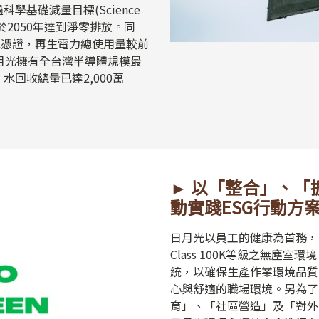
基礎減量目標(Science
設定，承諾於2050年達到淨零排放。同
或憑證，再生電力總使用量較前
日月光擁有全台灣半導體規模最
回收總量已達2,000萬
► 以「整合」、「
動實踐ESG行動方
日月光以員工的健康為首務，在
Class 100K等級之無塵
統，以確保生產作業環境品質
心與舒適的職場環境。另為了
育」、「社區營造」及「對外