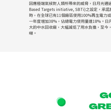
因應極端氣候對人類所帶來的威脅，日月光通過科學
Based Targets initiative, SBTi)之
時，在全球已有11個廠區使用100%再生電力
一年度增加38%，佔總電力使用量達18%。
大的中水回收廠，大幅減低了用水負擔，至今，水
噸。