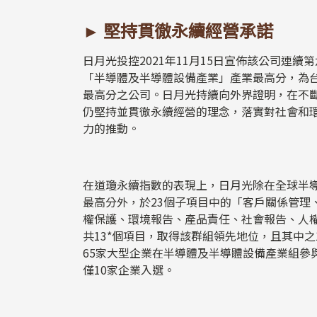
► 堅持貫徹永續經營承諾
日月光投控2021年11月15日宣佈該公司連
「半導體及半導體設備產業」產業最高分，為
最高分之公司。日月光持續向外界證明，在不
仍堅持並貫徹永續經營的理念，落實對社會和
力的推動。
在道瓊永續指數的表現上，日月光除在全球半
最高分外，於23個子項目中的「客戶關係管理
權保護、環境報告、產品責任、社會報告、人
共13*個項目，取得該群組領先地位，且其中之
65家大型企業在半導體及半導體設備產業組參
僅10家企業入選。