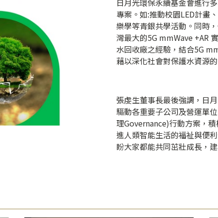
日月光環保永續基金會進行多
專案。如:推動校園LED計
樂學等青銀共學活動。同時，
灣最大的5G mmWave +
水回收廠之經驗，結合5G mm
藉以深化社會對保護水資源的
張虔生董事長最後強調，日月
驅動各重要子公司及營運單位實踐ES
理Governance)行動方
進人類智能生活的福祉與便利
盼大家都能共同茁壯成長，建