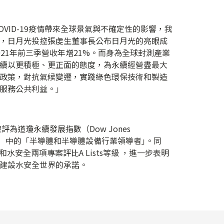
OVID-19疫情帶來全球景氣與不確定性的影響，我
，日月光投控張虔生董事長公布日月光的亮眼成
21年前三季營收年增21%。而身為全球封測產業
續以更積極、更正面的態度，為永續經營盡最大
政策，對抗氣候變遷，實踐綠色環保技術和製造
服務公共利益。」
評為道瓊永續發展指數（Dow Jones
ces, DJSI）中的「半導體和半導體設備行業領導者｣。同
水安全兩項專案評比A Lists等級 ，進一步表明
建設水安全世界的承諾。