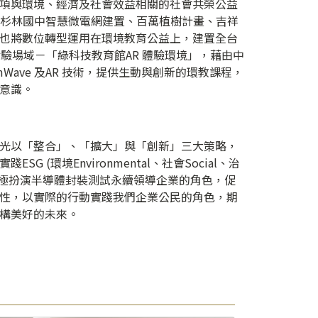
項與環境、經濟及社會效益相關的社會共榮公益
畫、杉林國中智慧微電網建置、百萬植樹計畫、吉祥
也將數位轉型運用在環境教育公益上，建置全台
AR 實驗場域－「綠科技教育館AR 體驗環境」，藉由中
Wave 及AR 技術，提供生動與創新的環教課程，
意識。
光以「整合」、「擴大」與「創新」三大策略，
G (環境Environmental、社會Social、治
案，積極扮演半導體封裝測試永續領導企業的角色，促
性，以實際的行動實踐我們企業公民的角色，期
構美好的未來。