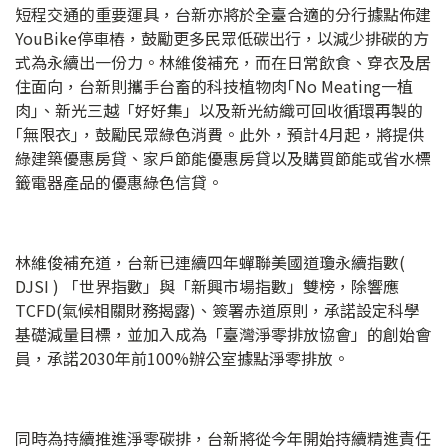
短程交通的重要運具，台新亦將於全臺合適的分行據點佈建
YouBike停車樁，鼓勵更多民眾低碳出行，以減少排碳的方
式為永續出一份力。林維俊補充，而在日常飲食、穿衣及居
住面向，台新則攜手台畜的科技植物肉｢No Meating一植
肉｣、新光三越「好好集」以及新光紡織可回收循環再製的
｢無限衣｣，鼓勵民眾綠色消費。此外，預計4月起，將提供
綠建築優惠房貸、家戶節能優惠房貸以及購買節能或省水標
籤電器產品的優惠綠色信貸。
林維俊補充道，台新已連續四年蟬聯美國道瓊永續指數(
DJSI ) 「世界指數」與「新興市場指數」雙榜，除響應
TCFD(氣候相關財務揭露)、簽署赤道原則，承諾設定科學
基礎減量目標，並加入成為「臺灣淨零排放協會」的創始會
員，承諾2030年前100%辦公室據點淨零排放。
同時為持續推進淨零碳排，台新將從今年開始持續精進責任