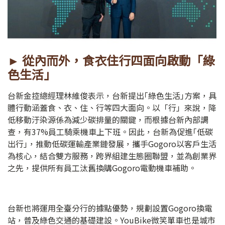
► 從內而外，食衣住行四面向啟動「綠
色生活」
台新金控總經理林維俊表示，台新提出｢綠色生活｣方案，具
體行動涵蓋食、衣、住、行等四大面向。以「行」來說，降
低移動汙染源係為減少碳排量的關鍵，而根據台新內部調
查，有37%員工騎乘機車上下班。因此，台新為促進｢低碳
出行｣，推動低碳運輸產業鏈發展，攜手Gogoro以客戶生活
為核心，結合雙方服務，跨界組建生態圈聯盟，並為創業界
之先，提供所有員工汰舊換購Gogoro電動機車補助。
台新也將運用全臺分行的據點優勢，規劃設置Gogoro換電
站，普及綠色交通的基礎建設。YouBike微笑單車也是城市