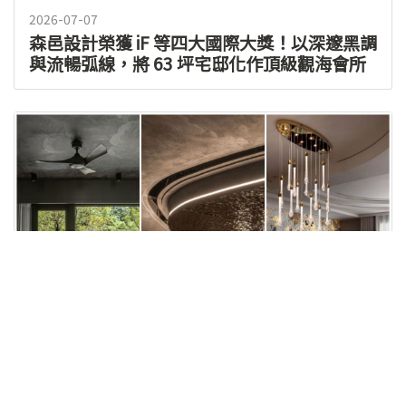
2026-07-07
森邑設計榮獲 iF 等四大國際大獎！以深邃黑調
與流暢弧線，將 63 坪宅邸化作頂級觀海會所
2025-11-26