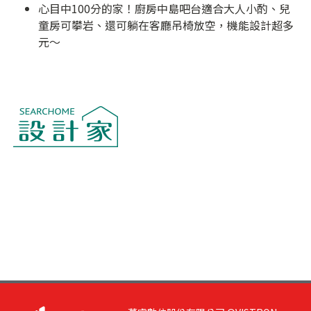
心目中100分的家！廚房中島吧台適合大人小酌、兒
童房可攀岩、還可躺在客廳吊椅放空，機能設計超多
元～