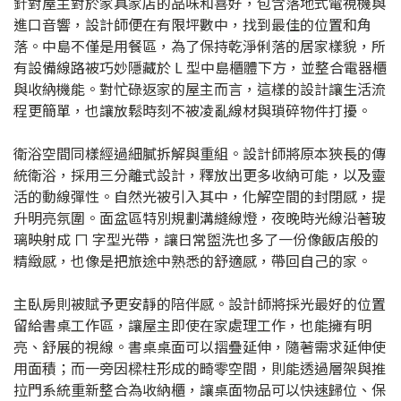
針對屋主對於家具家店的品味和喜好，包含落地式電視機與
進口音響，設計師便在有限坪數中，找到最佳的位置和角
落。中島不僅是用餐區，為了保持乾淨俐落的居家樣貌，所
有設備線路被巧妙隱藏於 L 型中島櫃體下方，並整合電器櫃
與收納機能。對忙碌返家的屋主而言，這樣的設計讓生活流
程更簡單，也讓放鬆時刻不被凌亂線材與瑣碎物件打擾。
衛浴空間同樣經過細膩拆解與重組。設計師將原本狹長的傳
統衛浴，採用三分離式設計，釋放出更多收納可能，以及靈
活的動線彈性。自然光被引入其中，化解空間的封閉感，提
升明亮氛圍。面盆區特別規劃溝縫線燈，夜晚時光線沿著玻
璃映射成 ㄇ 字型光帶，讓日常盥洗也多了一份像飯店般的
精緻感，也像是把旅途中熟悉的舒適感，帶回自己的家。
主臥房則被賦予更安靜的陪伴感。設計師將採光最好的位置
留給書桌工作區，讓屋主即使在家處理工作，也能擁有明
亮、舒展的視線。書桌桌面可以摺疊延伸，隨著需求延伸使
用面積；而一旁因樑柱形成的畸零空間，則能透過層架與推
拉門系統重新整合為收納櫃，讓桌面物品可以快速歸位、保