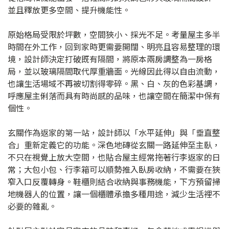
並且釋放更多空間、提升機能性。
原始格局受限於坪數，空間狹小、採光不足。考量屋主多半
時間在外工作，回到家時更需要開闊、明亮且容易整理的環
境，設計師決定打破既有隔間，將原本兩房調整為一房格
局，並以玻璃隔間取代厚重牆面。光線因此得以自由流動，
也讓生活場域不再被切割得零碎。黑、白、灰的色彩基調，
呼應屋主俐落而具有時尚感的品味，也讓空間在簡潔中保有
個性。
玄關作為返家的第一站，設計師以「水平延伸」與「垂直整
合」重新定義它的功能。深色地磚從玄關一路延伸至主臥，
不只在視覺上放大空間，也貼合屋主經常拖著行李返家的日
常；大包小包、行李箱可以順勢推入臥房收納，不需要在狹
窄入口反覆轉身。鞋櫃則結合收納與事務機能，下方預留掃
地機器人的位置，讓一個櫃體承擔多種用途，減少生活裡不
必要的雜亂。