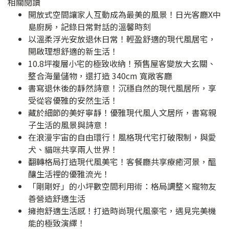
相關閱讀
開放式空間讓家人互動成為最美的風景！日光客廳X中
島廚房，記錄日常對話的溫馨時刻
以溫柔浮光安放退休日常！輕盈舒適的現代風居宅，
開啟理想舒適的新生活！
10.8坪複層小宅的極致收納！預售屋客變放大玄關、
整合海量儲物，還打造 340cm 寬敞客廳
書寫退休後的靜然詩意！沉穩自然的現代風居所，享
受從容優雅的安然生活！
藏於細節的美好寧靜！優雅現代風人文居所，書寫親
子生活的風景與詩意！
在浪漫宇宙的自由環行！風格現代宅打破限制，與愛
犬、貓咪共享兩人世界！
翻轉格局打造現代風美宅！客餐廳共享療癒河景，醞
釀生活裡的優雅流光！
「剛剛好」的小坪數空間利用術：格局調整×寵物友
善營造舒適生活
擁抱舒適生活感！打造時尚現代風豪宅，遇見完美機
能的極致演繹！