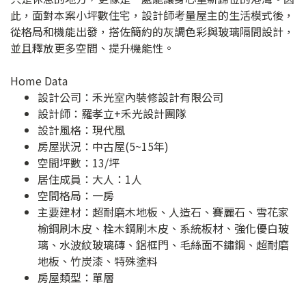
此，面對本案小坪數住宅，設計師考量屋主的生活模式後，
從格局和機能出發，搭佐簡約的灰調色彩與玻璃隔間設計，
並且釋放更多空間、提升機能性。
Home Data
設計公司：
禾光室內裝修設計有限公司
設計師：羅孝立+禾光設計團隊
設計風格：現代風
房屋狀況：中古屋(5~15年)
空間坪數：13/坪
居住成員：大人：1人
空間格局：一房
主要建材：超耐磨木地板、人造石、賽麗石、雪花家
榆鋼刷木皮、栓木鋼刷木皮、系統板材、強化優白玻
璃、水波紋玻璃磚、鋁框門、毛絲面不鏽鋼、超耐磨
地板、竹炭漆、特殊塗料
房屋類型：單層