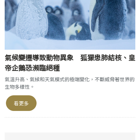
氣候變遷導致動物異象 狐獴患肺結核、皇
帝企鵝恐瀕臨絕種
氣溫升高、氣候和天氣模式的極端變化，不斷威脅著世界的
生物多樣性。
看更多