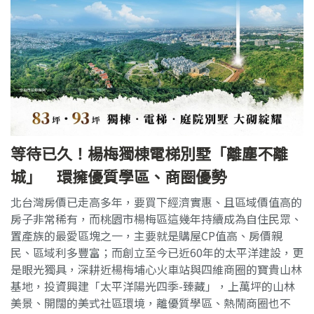
等待已久！楊梅獨棟電梯別墅「離塵不離
城」 環擁優質學區、商圈優勢
北台灣房價已走高多年，要買下經濟實惠、且區域價值高的
房子非常稀有，而桃園市楊梅區這幾年持續成為自住民眾、
置產族的最愛區塊之一，主要就是購屋CP值高、房價親
民、區域利多豐富；而創立至今已近60年的太平洋建設，更
是眼光獨具，深耕近楊梅埔心火車站與四維商圈的寶貴山林
基地，投資興建「太平洋陽光四季-臻藏」，上萬坪的山林
美景、開闊的美式社區環境，離優質學區、熱鬧商圈也不