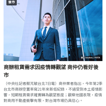
後市
商辦租賃需求因疫情轉觀望 商仲仍看好後
市
（中央社記者蔡芃敏台北7日電）商仲業者指出，今年第2季
台北市商辦空置率寫21年來新低紀錄，不過受到本土疫情影
響，短期租賃需求確實轉為觀望態度；觀察他國表現，疫情
對商用不動產衝擊有限，對台灣市場仍具信心。