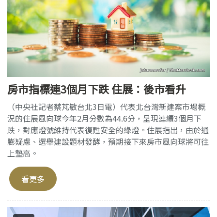
房市指標連3個月下跌 住展：後市看升
（中央社記者蔡芃敏台北3日電）代表北台灣新建案市場概
況的住展風向球今年2月分數為44.6分，呈現連續3個月下
跌，對應燈號維持代表復甦安全的綠燈。住展指出，由於通
膨疑慮、選舉建設題材發酵，預期接下來房市風向球將可往
上墊高。
看更多