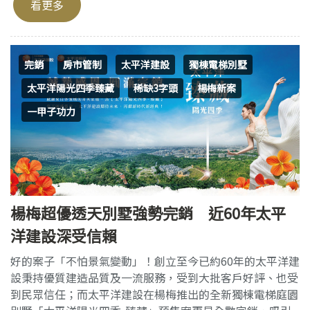
看更多
完銷
房市管制
太平洋建設
獨棟電梯別墅
太平洋陽光四季臻藏
稀缺3字頭
楊梅新案
一甲子功力
楊梅超優透天別墅強勢完銷 近60年太平
洋建設深受信賴
好的案子「不怕景氣變動」！創立至今已約60年的太平洋建
設秉持優質建造品質及一流服務，受到大批客戶好評、也受
到民眾信任；而太平洋建設在楊梅推出的全新獨棟電梯庭園