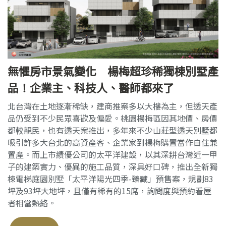
無懼房市景氣變化 楊梅超珍稀獨棟別墅產
品！企業主、科技人、醫師都來了
北台灣在土地逐漸稀缺，建商推案多以大樓為主，但透天產
品仍受到不少民眾喜歡及偏愛。桃園楊梅區因其地價、房價
都較親民，也有透天案推出，多年來不少山莊型透天別墅都
吸引許多大台北的高資產客、企業家到楊梅購置當作自住兼
置產。而上市績優公司的太平洋建設，以其深耕台灣近一甲
子的建築實力、優異的施工品質，深具好口碑，推出全新獨
棟電梯庭園別墅「太平洋陽光四季-臻藏」預售案，規劃83
坪及93坪大地坪，且僅有稀有的15席，詢問度與預約看屋
者相當熱絡。