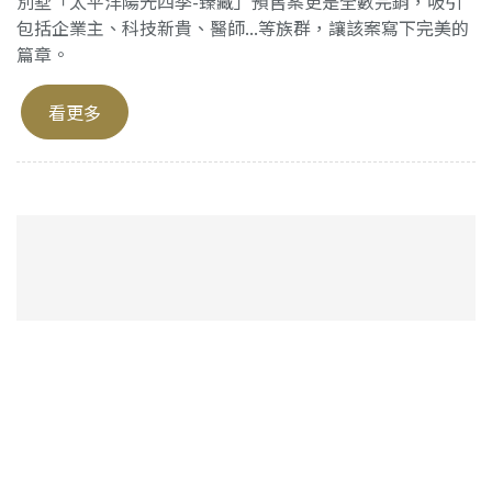
別墅「太平洋陽光四季-臻藏」預售案更是全數完銷，吸引
包括企業主、科技新貴、醫師...等族群，讓該案寫下完美的
篇章。
看更多