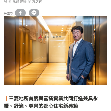
發
永續建築
丸之內
分享到
｜
三菱地所首度與富裔實業共同打造兼具永
續、舒適、尊榮的都心住宅新典範