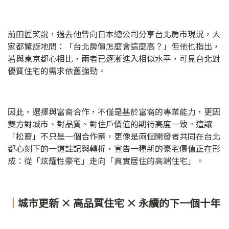
前田匠笑說，過去他曾向日本總公司分享台北房市現況，大
家都驚訝地問：「台北房價怎麼會這麼高？」但他也指出，
若與東京都心相比，兩者已逐漸進入相似水平，可見台北對
優質住宅的需求依舊強勁。
因此，選擇與富裔合作，不僅是基於富裔的專業能力，更因
雙方對城市、對品質、對住戶價值的期待高度一致。這讓
「松裔」不只是一個合作案，更像是兩個開發者共同在台北
都心刻下的一道註記與轉折，宣告一種新的豪宅價值正在形
成：從「炫耀性豪宅」走向「真實居住的高端住宅」。
｜
城市更新 × 高品質住宅 × 永續的下一個十年