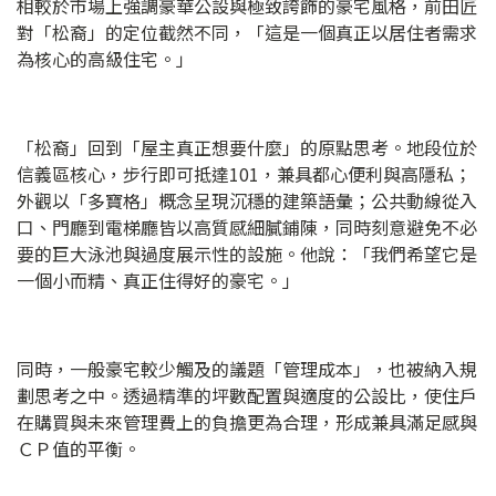
相較於市場上強調豪華公設與極致誇飾的豪宅風格，前田匠
對「松裔」的定位截然不同，「這是一個真正以居住者需求
為核心的高級住宅。」
「松裔」回到「屋主真正想要什麼」的原點思考。地段位於
信義區核心，步行即可抵達101，兼具都心便利與高隱私；
外觀以「多寶格」概念呈現沉穩的建築語彙；公共動線從入
口、門廳到電梯廳皆以高質感細膩鋪陳，同時刻意避免不必
要的巨大泳池與過度展示性的設施。他說：「我們希望它是
一個小而精、真正住得好的豪宅。」
同時，一般豪宅較少觸及的議題「管理成本」，也被納入規
劃思考之中。透過精準的坪數配置與適度的公設比，使住戶
在購買與未來管理費上的負擔更為合理，形成兼具滿足感與
ＣＰ值的平衡。