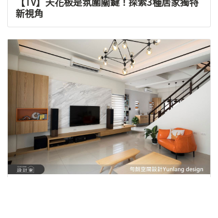
【TV】天花板是氛圍關鍵！探索3種居家獨特
新視角
2026-03-25
讓家成為一座藝術遊樂園！66 坪透天別墅，
打造奈良美智風格與星空電影院的夢幻居所