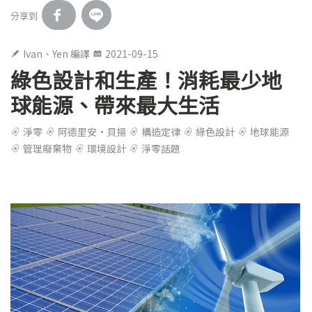
分享到
Ivan、Yen 編譯
2021-09-15
綠色設計和生產！消耗最少地
球能源、帶來最大生活
淨零
阿德里安·貝揚
構造定律
綠色設計
地球能源
管理廢棄物
環境設計
淨零話題