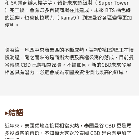
和 5A 級商辦大樓等等，預計未來超級塔（ Super Tower
）完工後，會有眾多百貨商場在此建成，未來 BTS 橘色線
的延伸，也會使拉瑪九（ Rama9 ）到達曼谷各區變得更加
便利。
隨著這一地區中央商業區的不斷成熟，這裡的紅燈區正在慢
慢消退，隨之而來的是商辦大樓及高檔公寓的落成，目前曼
谷傳統 CBD 已經相當昂貴，不論如何，新的CBD未來發展
相當具有潛力，必定會成為泰國投資性價比最高的區域。
▸結語
近年來，泰國房地產投資相當火熱，泰國曼谷 CBD 更是眾
多投資客的首選，不知道大家對於泰國 CBD 是否有更加了