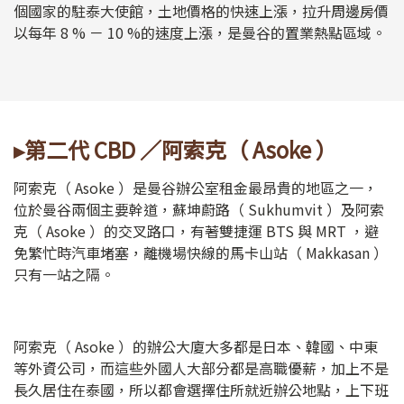
個國家的駐泰大使館，土地價格的快速上漲，拉升周邊房價
以每年 8 % － 10 %的速度上漲，是曼谷的置業熱點區域。
▸第二代 CBD ／阿索克（ Asoke ）
阿索克（ Asoke ）是曼谷辦公室租金最昂貴的地區之一，
位於曼谷兩個主要幹道，蘇坤蔚路（ Sukhumvit ）及阿索
克（ Asoke ）的交叉路口，有著雙捷運 BTS 與 MRT ，避
免繁忙時汽車堵塞，離機場快線的馬卡山站（ Makkasan ）
只有一站之隔。
阿索克（ Asoke ）的辦公大廈大多都是日本、韓國、中東
等外資公司，而這些外國人大部分都是高職優薪，加上不是
長久居住在泰國，所以都會選擇住所就近辦公地點，上下班