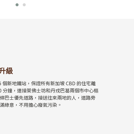
升級
 6 個新地鐵站，保證所有新加坡 CBD 的住宅離
10 分鐘，連接萊佛士坊和丹戎巴葛兩個市中心樞
條巴士優先道路，接送往來兩地的人，道路旁
滿綠意，不用擔心廢氣污染。