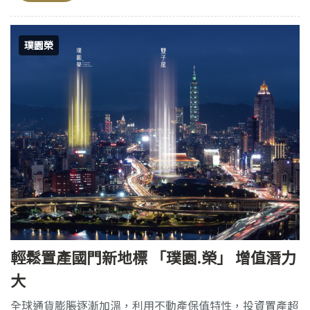
璞園榮
輕鬆置產國門新地標 「璞園.榮」 增值潛力
大
全球通貨膨脹逐漸加溫，利用不動產保值特性，投資置產超