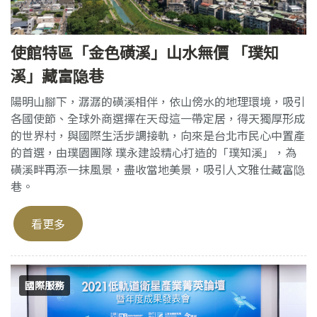
使館特區「金色磺溪」山水無價 「璞知
溪」藏富隐巷
陽明山腳下，潺潺的磺溪相伴，依山傍水的地理環境，吸引
各國使節、全球外商選擇在天母這一帶定居，得天獨厚形成
的世界村，與國際生活步調接軌，向來是台北市民心中置產
的首選，由璞園團隊 璞永建設精心打造的「璞知溪」，為
磺溪畔再添一抹風景，盡收當地美景，吸引人文雅仕藏富隐
巷。
看更多
國際服務