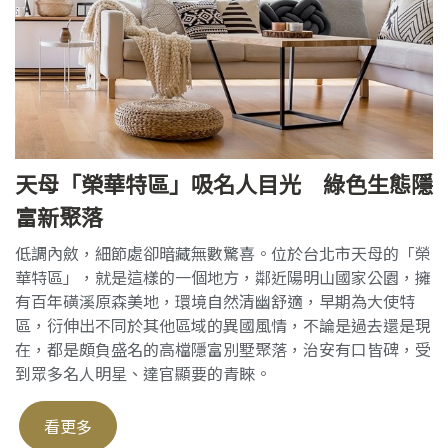
天母「榮華特區」吸名人目光 綠色生態隱
富新聚落
低調內斂，細節處卻暗藏無數驚喜。位於台北市天母的「榮
華特區」，就是這樣的一個地方，鄰近陽明山國家公園，擁
有百年磺溪原森美地，環境自然清幽舒適，早期為大使特
區，衍伸出不同於其他區域的異國風情，不論是過去還是現
在，都是頗負盛名的高檔隱富別墅聚落，治安有口皆碑，受
到眾多名人明星、達官顯要的青睞。
看更多