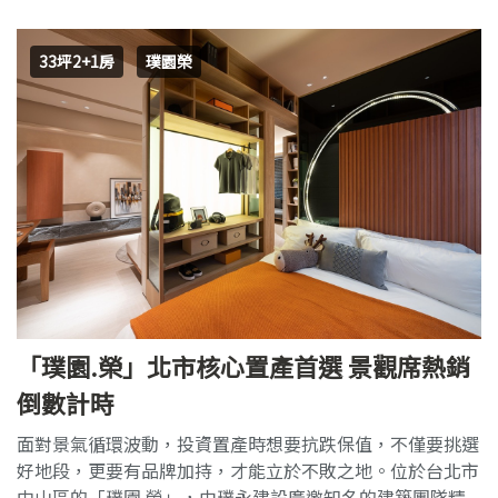
33坪2+1房
璞園榮
「璞園.榮」北市核心置產首選 景觀席熱銷
倒數計時
面對景氣循環波動，投資置產時想要抗跌保值，不僅要挑選
好地段，更要有品牌加持，才能立於不敗之地。位於台北市
中山區的「璞園.榮」，由璞永建設廣邀知名的建築團隊精