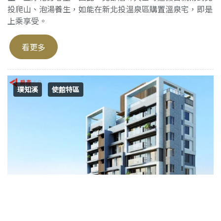
投爬山、泡湯養生，如能在新北投溫泉區購置溫泉宅，即是
上乘享受。
看更多
璞知溪
使館特區