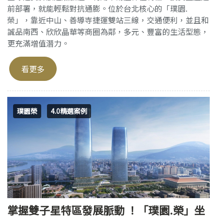
前部署，就能輕鬆對抗通膨。位於台北核心的「璞園.
榮」，靠近中山、善導寺捷運雙站三線，交通便利，並且和
誠品南西、欣欣晶華等商圈為鄰，多元、豐富的生活型態，
更充滿增值潛力。
看更多
璞園榮
4.0精選案例
掌握雙子星特區發展脈動 ！「璞園.榮」坐