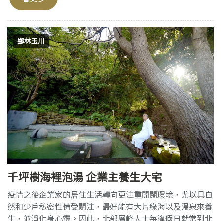
鄉林玉川
千坪樹海裡泡湯 企業主養生大宅
疫情之後企業家的居住生活轉向更注重開闊環境，尤以具自
然和少戶私密性備受關注，最好能有大片綠海以及溫泉來養
生，並淨化身心靈。因此，北部層峰人士每逢假日就常到北