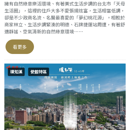
擁有自然綠意樂活環境、有著美式生活步調的台北市「天母
生活圈」，這裡的住戶大多不愛張揚炫富，生活相當低調，
卻是不少政商名流、名醫最喜愛的「夢幻桃花源」。相較於
商家林立、生活步調緊湊的明德、石牌捷運站周遭，有著舒
適靜謐、空氣清新的自然綠意環境……
看更多
璞知溪
使館特區