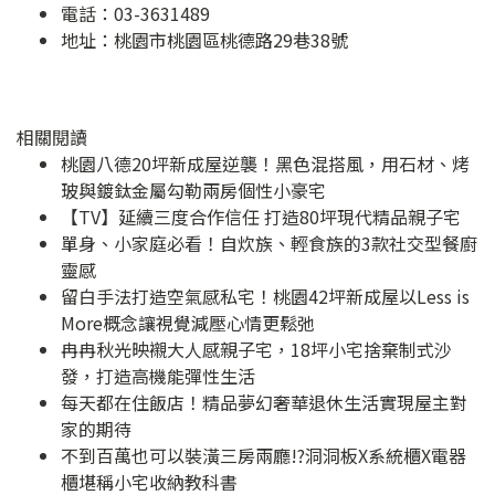
電話：03-3631489
地址：
桃園市桃園區桃德路29巷38號
相關閱讀
桃園八德20坪新成屋逆襲！黑色混搭風，用石材、烤
玻與鍍鈦金屬勾勒兩房個性小豪宅
【TV】延續三度合作信任 打造80坪現代精品親子宅
單身、小家庭必看！自炊族、輕食族的3款社交型餐廚
靈感
留白手法打造空氣感私宅！桃園42坪新成屋以Less is
More概念讓視覺減壓心情更鬆弛
冉冉秋光映襯大人感親子宅，18坪小宅捨棄制式沙
發，打造高機能彈性生活
每天都在住飯店！精品夢幻奢華退休生活實現屋主對
家的期待
不到百萬也可以裝潢三房兩廳!?洞洞板X系統櫃X電器
櫃堪稱小宅收納教科書