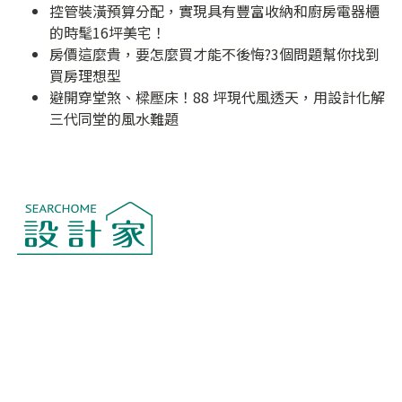
控管裝潢預算分配，實現具有豐富收納和廚房電器櫃
的時髦16坪美宅！
房價這麼貴，要怎麼買才能不後悔?3個問題幫你找到
買房理想型
避開穿堂煞、樑壓床！88 坪現代風透天，用設計化解
三代同堂的風水難題