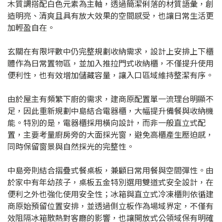
木質調搭配白色元素為主軸，透過簡潔俐落的材質語彙，創
造明亮、清爽且具有放大效果的空間感受，也讓日常生活更
加輕盈自在。
玄關在有限坪數中仍完整規劃收納需求，設計上安排上下櫃
體作為日常置物區，並加入推拉門式收納櫃，不僅提升使用
便利性，也有效增加儲藏容量，讓入口區域維持整潔有序。
由於屋主有頻繁下廚的需求，建商原配置單一流理台明顯不
足，因此重新規劃中島結合電器櫃，大幅提升備餐與收納機
能。特別的是，電器櫃採用橫向設計，而非一般直立式配
置，主要考量廚房旁的大面採光窗，避免高櫃產生壓迫感，
同時保留窗景與自然採光的完整性。
中島旁則結合摺疊式餐桌板，兼顧日常用餐與空間彈性。由
於家中有年幼孩子，桌板五金特別選用雙道式安全設計，在
便利之外也強化使用安全性；冰箱與直立式冷凍櫃則依循建
商原始預留位置安排，並透過側立板作為場域界定，不僅有
效阻隔冰箱散熱對客廳的影響，也讓開放式公領域保有明確