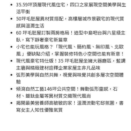
35.59坪頂層現代風住宅，四口之家展現空間美學與生
活平衡
50坪毛胚屋異材質搭配，高樓層城市景觀宅的現代質
感與溫潤生活
60 坪毛胚屋訂製兩房格局！造型中島吧台與六星級主
臥，寫下靜奢豪宅新篇章
小宅也能玩風格？「現代風、簡約風、無印風、北歐
風 」優缺點介紹，掌握裝修特色小空間也能有新意！
現代風豪宅特仕版！35 坪毛胚屋坐擁大器廳區，藍調
主牆與精緻建材詮釋企業家屋主非凡品味
弧形美學與自然共舞，視覺與味覺共創多層次空間體
驗
傾瀉自然工藝146坪公共空間！舞動弧形靈感，石
材、鍍鈦金屬等異材質交織現代風尚
揭開最美營養師高敏敏的家！溫潤流動宅邸氛圍，書
寫女主人知性優雅氣質