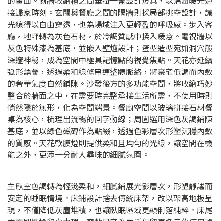
的畫面。側牆收納櫃之間垂掛一盞設計燈具，以溫潤暖光迎
接歸家時刻。玄關與餐廳之間的隔牆則採局部挑空設計，讓
光線得以自由穿透，也為場域注入更輕盈的呼吸感。步入客
廳，地坪轉為灰色石材，於冷調質感中揉入暖意。電視牆以
灰色特殊漆為基底，並嵌入壁爐設計；蛋型造型宛如洞穴般
深邃神秘，成為空間中極具記憶點的視覺焦點。天花亦延續
弧形語彙，透過柔和線條串連整體脈絡，將豪宅低調而內斂
的奢華氣度自然鋪陳。沙發後方的多功能空間，將收納巧妙
整合於牆面之中，在需要時完整承接生活所需，不使用時則
悄然隱於無形，化為空間端景。餐廚空間以玻璃拼接石材餐
桌為核心，梳理出流暢的回字動線；周圍選用深色灰調鋪陳
基底，並以綠色磁磚作為點綴，透過色彩層次形塑沉穩內斂
的質感。天花軟膜燈則提供柔和且均勻的光線，讓空間在機
能之外，更添一分耐人尋味的細膩氛圍。
主臥室色調轉為輕淺柔和，細膩鋪展光影層次，形塑靜謐而
安定的睡眠情境。床鋪設計捨去傳統床架，改以架高地板呈
現，不僅降低灰塵堆積，也讓臥眠區域更顯俐落純粹。床尾