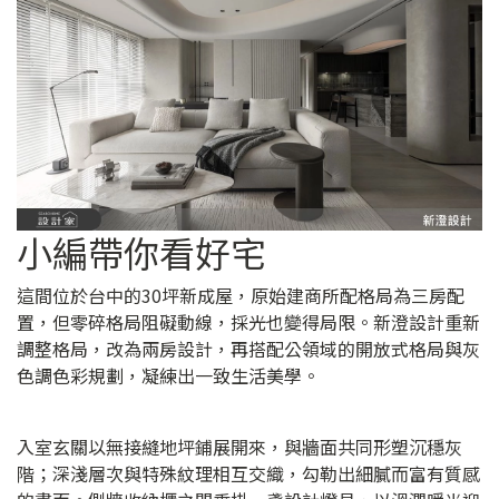
小編帶你看好宅
這間位於台中的30坪新成屋，原始建商所配格局為三房配
置，但零碎格局阻礙動線，採光也變得局限。新澄設計重新
調整格局，改為兩房設計，再搭配公領域的開放式格局與灰
色調色彩規劃，凝練出一致生活美學。
入室玄關以無接縫地坪鋪展開來，與牆面共同形塑沉穩灰
階；深淺層次與特殊紋理相互交織，勾勒出細膩而富有質感