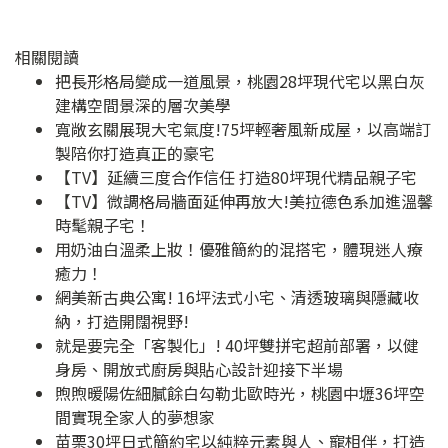
相關閱讀
把長形格局變成一道風景，桃園28坪現代宅以黑白灰
建構空間景深的層次美學
寬敞玄關展現大宅氣度!75坪輕奢風新成屋，以高端訂
製陪你打造真正的豪宅
【TV】延續三度合作信任 打造80坪現代精品親子宅
【TV】微調格局牆面延伸再放大!美拉德色系加進溫馨
時髦親子宅！
用奶油白溫柔上妝！優雅簡約的混搭宅，體現迷人療
癒力！
網美新古典公寓! 16坪法式小宅、清透玻璃與隱藏收
納，打造開闊視野!
就是要完全「客製化」! 40坪雙拼宅超前部署，以健
身房、開放式廚房與貼心設計迎接下半場
煦煦暖陽佐細膩餘白勾勒北歐時光，桃園中壢36坪空
間實現全家人的夢想家
苗栗30坪日式簡約宅以純粹元素與人、寵相伴，打造