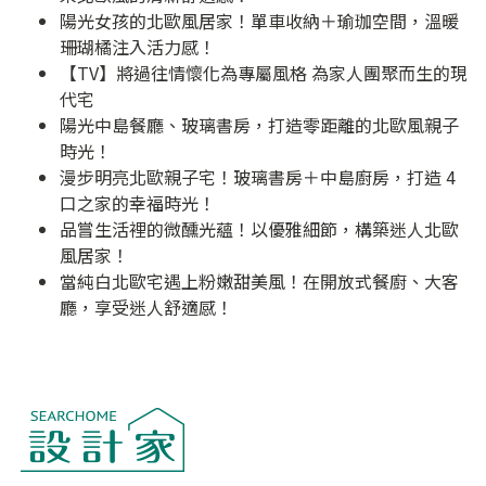
陽光女孩的北歐風居家！單車收納＋瑜珈空間，溫暖
珊瑚橘注入活力感！
【TV】將過往情懷化為專屬風格 為家人團聚而生的現
代宅
陽光中島餐廳、玻璃書房，打造零距離的北歐風親子
時光！
漫步明亮北歐親子宅！玻璃書房＋中島廚房，打造 4
口之家的幸福時光！
品嘗生活裡的微醺光蘊！以優雅細節，構築迷人北歐
風居家！
當純白北歐宅遇上粉嫩甜美風！在開放式餐廚、大客
廳，享受迷人舒適感！