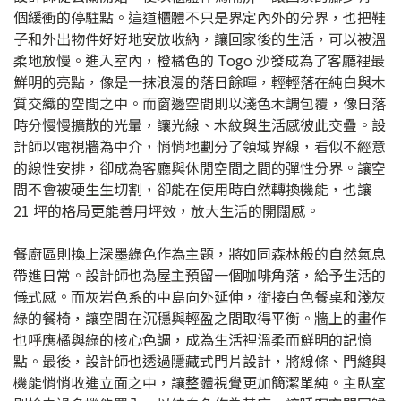
個緩衝的停駐點。這道櫃體不只是界定內外的分界，也把鞋
子和外出物件好好地安放收納，讓回家後的生活，可以被溫
柔地放慢。進入室內，橙橘色的 Togo 沙發成為了客廳裡最
鮮明的亮點，像是一抹浪漫的落日餘暉，輕輕落在純白與木
質交織的空間之中。而窗邊空間則以淺色木調包覆，像日落
時分慢慢擴散的光暈，讓光線、木紋與生活感彼此交疊。設
計師以電視牆為中介，悄悄地劃分了領域界線，看似不經意
的線性安排，卻成為客廳與休閒空間之間的彈性分界。讓空
間不會被硬生生切割，卻能在使用時自然轉換機能，也讓
21 坪的格局更能善用坪效，放大生活的開闊感。
餐廚區則換上深墨綠色作為主題，將如同森林般的自然氣息
帶進日常。設計師也為屋主預留一個咖啡角落，給予生活的
儀式感。而灰岩色系的中島向外延伸，銜接白色餐桌和淺灰
綠的餐椅，讓空間在沉穩與輕盈之間取得平衡。牆上的畫作
也呼應橘與綠的核心色調，成為生活裡溫柔而鮮明的記憶
點。最後，設計師也透過隱藏式門片設計，將線條、門縫與
機能悄悄收進立面之中，讓整體視覺更加簡潔單純。主臥室