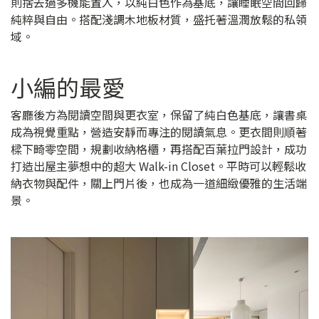
則捨去過多機能置入，以純白色作為基底，讓睡眠空間回歸
純粹與自由。搭配淺調木地板材質，盛托著溫潤放鬆的私領
域。
小編的最愛
客廳後方為閱讀空間與更衣室，保留了純白色基底，讓書桌
成為視覺重點，營造安靜而專注的閱讀氣息。更衣間則順著
樑下畸零空間，規劃收納格櫃，再搭配百葉拉門設計，成功
打造出屋主夢想中的超大 Walk-in Closet。平時可以輕鬆收
納衣物與配件，關上門片後，也成為一道細緻優雅的生活端
景。