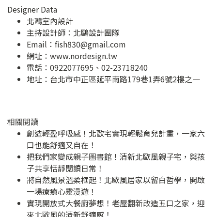
Designer Data
北鷗室內設計
主持設計師：北鷗設計團隊
Email：
fish830@gmail.com
網址：
www.nordesign.tw
電話：0922077695、02-23718240
地址：
台北市中正區延平南路179巷1弄6號2樓之一
相關閱讀
創造輕盈呼吸感！北歐宅實現輕鬆育兒計畫，一家六
口也能舒適又自在！
把我們家變成親子圖書館！清新北歐風親子宅，與孩
子共享恬靜閱讀日常！
將自然風景溫柔框起！北歐風居家以留白哲學，開啟
一場療癒心靈漫遊！
實現開放式大餐廚夢想！老屋翻新改造五口之家，迎
來北歐風的清新舒適感！