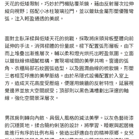
天花的低矮限制，巧妙於門楣貼覆茶鏡，藉由反射層次拉伸
縱向視野；搭配小冰柱玻璃拉門，並以鍍鈦金屬形塑優雅彎
弧，注入輕盈通透的美感。
面對主臥深樑與低矮天花的挑戰，採取將床頭背板整體向前
延伸的手法，消弭樑體的份量感。樑下配置弧形層板，由下
而上堆疊出漸進層次，輔以柔和燈光烘托出輕盈氛圍。立面
以鍍鈦線條細膩框構，實現場域間的美學共鳴。窗邊的弧
角、衣櫃局部石紋圓弧造型，以及圓潤曲線的梳妝鏡，形塑
三者相互呼應的美學脈絡。由於吊隱式設備配置於入室上
方，造成天花高度受壓縮，便運用鏡牆的反射特性，延展視
覺邊界並放大空間感受；頂部則以黑色溝槽劃出深邃的軸
線，強化空間景深層次。
男孩房則轉向內斂、具個人風格的減法美學。以灰色藝術漆
的沉穩質地，揉合簡約俐落的設計，將學習、睡眠與起居機
能進行有序的比例布局，營造出舒適自在的精神原鄉。女兒