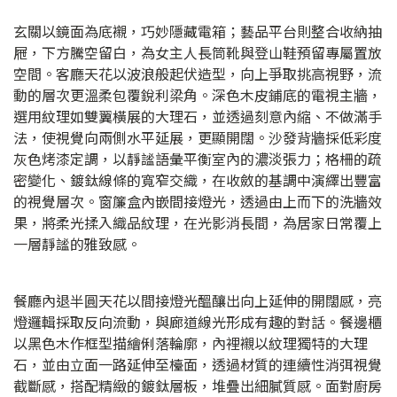
玄關以鏡面為底襯，巧妙隱藏電箱；藝品平台則整合收納抽
屜，下方騰空留白，為女主人長筒靴與登山鞋預留專屬置放
空間。客廳天花以波浪般起伏造型，向上爭取挑高視野，流
動的層次更溫柔包覆銳利梁角。深色木皮鋪底的電視主牆，
選用紋理如雙翼橫展的大理石，並透過刻意內縮、不做滿手
法，使視覺向兩側水平延展，更顯開闊。沙發背牆採低彩度
灰色烤漆定調，以靜謐語彙平衡室內的濃淡張力；格柵的疏
密變化、鍍鈦線條的寬窄交織，在收斂的基調中演繹出豐富
的視覺層次。窗簾盒內嵌間接燈光，透過由上而下的洗牆效
果，將柔光揉入織品紋理，在光影消長間，為居家日常覆上
一層靜謐的雅致感。
餐廳內退半圓天花以間接燈光醞釀出向上延伸的開闊感，亮
燈邏輯採取反向流動，與廊道線光形成有趣的對話。餐邊櫃
以黑色木作框型描繪俐落輪廓，內裡襯以紋理獨特的大理
石，並由立面一路延伸至檯面，透過材質的連續性消弭視覺
截斷感，搭配精緻的鍍鈦層板，堆疊出細膩質感。面對廚房