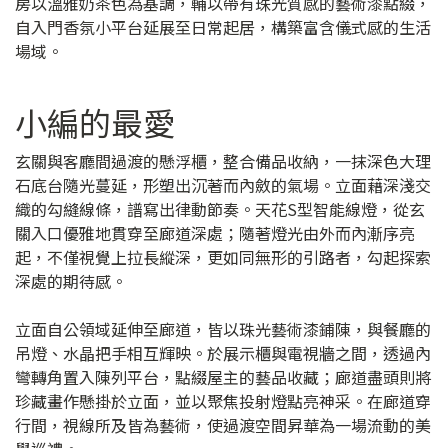
房以溫雅奶茶色為基調，輔以帶有珠光質感的藝術漆點綴，
自入門香氛小平台延展至日常起居，構築富含儀式感的生活
場域。
小編的最愛
玄關與客廳間過渡的懸浮櫃，整合備品收納，一抹深色大理
石底台隨光蔓延，形塑出沉著而內斂的氣場。立面藉深淺交
織的勾縫線條，譜寫出律動節奏。天花S型智能線燈，從玄
關入口優雅地貫穿至廊道深處；隨著燈光由外而內漸序亮
起，不僅視覺上拉長縱深，更如同無形的引路者，勾起探索
深處的期待感。
立面自公領域延伸至廊道，皆以珠光藝術漆鋪陳，與餐廳的
吊燈、水晶把手相互輝映。於展示櫃與電視牆之間，透過內
彎轉角置入陳列平台，點綴屋主的藝品收藏；廊道盡頭則將
珍藏畫作懸掛於立面，並以聚焦投射燈點亮神采。在廊道穿
行間，視線所及皆為藝術，使過渡空間昇華為一場流動的美