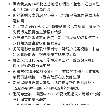
單身貴族的14坪秘密基地超有個性！藍色Ｘ吧台Ｘ造
型門片讓小宅獨領風騷
開箱新婚夫妻的14坪小宅，以電視牆為主角為生活畫
龍點睛
新北市 新莊百坪現代宅將美劇豪宅化為現實，精準色
彩與燈光配置讓生活更有情調
以光與色彩編織家的溫度，新北市板橋80坪現代宅，
以自然語彙串聯家的情感交流
揭開電影序幕般現代風尚宅！對稱拚花電視牆、中島
串客餐廳動線，燈帶醞釀質感場域氛圍
靜謐人文現代時光！掌握潑墨山水、鍍鈦與木紋比
例，光影起舞時尚宅邸
都會首選16坪單身療癒小宅！玄關開放櫃、木質電視
牆與窗邊吧檯，享受寬敞舒心的美好生活
新成屋變身溫馨大套房！活用畸零空間規劃收納，
15.62坪兩房一廳小宅擁抱滿滿的舒適感
避開穿堂煞、樑壓床！88 坪現代風透天，用設計化解
三代同堂的風水難題