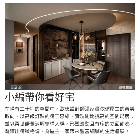
小編帶你看好宅
在僅有二十坪的空間中，歐德設計師温家豪依循屋主的審美
取向，以高級訂製的精工思維，實現開闊挑高的空間尺度；
並以柔弧語彙消解結構大樑，形塑流動且有序的立面節奏，
凝鍊出精緻格調，為屋主一家帶來豐富細膩的生活體驗。