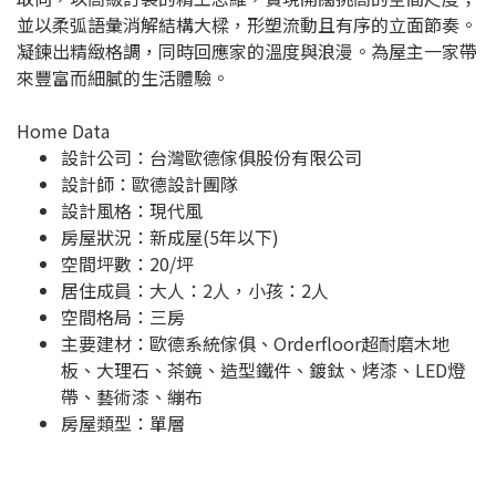
並以柔弧語彙消解結構大樑，形塑流動且有序的立面節奏。
凝鍊出精緻格調，同時回應家的溫度與浪漫。為屋主一家帶
來豐富而細膩的生活體驗。
Home Data
設計公司：
台灣歐德傢俱股份有限公司
設計師：歐德設計團隊
設計風格：現代風
房屋狀況：新成屋(5年以下)
空間坪數：20/坪
居住成員：大人：2人，小孩：2人
空間格局：三房
主要建材：歐德系統傢俱、Orderfloor超耐磨木地
板、大理石、茶鏡、造型鐵件、鍍鈦、烤漆、LED燈
帶、藝術漆、繃布
房屋類型：單層