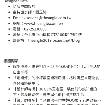
Designer Data
拾隅空間設計
主持設計師：劉玉婷
Email：
service@theangle.com.tw
網址：
www.theangle.com.tw
電話：02-25230880
地址：
台北市中山區松江路100巷17號1樓
部落格：
theangle2017.pixnet.net/blog
相關閱讀
餘生漫漫，陽光相伴～28 坪無礙退休宅，找回生活的
自由半徑
「剛剛好」的小坪數空間利用術：格局調整×寵物友
善營造舒適生活
【設計師專欄】36.83%買老屋！裝修前你該知道的
事，高房價時代，選老屋也能住出質感生活
【設計師專欄】全台住宅平均屋齡OO歲？老屋改造不