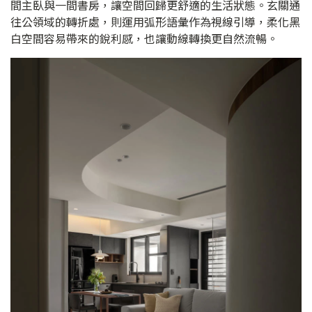
間主臥與一間書房，讓空間回歸更舒適的生活狀態。玄關通
往公領域的轉折處，則運用弧形語彙作為視線引導，柔化黑
白空間容易帶來的銳利感，也讓動線轉換更自然流暢。