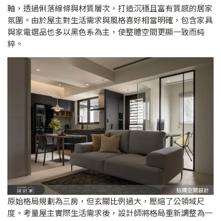
軸，透過俐落線條與材質層次，打造沉穩且富有質感的居家
氛圍。由於屋主對生活需求與風格喜好相當明確，包含家具
與家電選品也多以黑色系為主，使整體空間更顯一致而純
粹。
原始格局規劃為三房，但玄關比例過大，壓縮了公領域尺
度。考量屋主實際生活需求後，設計師將格局重新調整為一