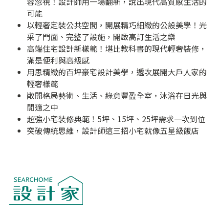
容忽視！設計師用一場翻新，說出現代高質感生活的
可能
以輕奢定裝公共空間，開展精巧細緻的公設美學！光
采了門面、完整了設施，開啟高訂生活之樂
高端住宅設計新樣範！堪比教科書的現代輕奢裝修，
滿是便利與高級感
用思精緻的百坪豪宅設計美學，遞次展開大戶人家的
輕奢樣範
敞開格局藝術、生活、綠意豐盈全室，沐浴在日光與
閒適之中
超強小宅裝修典範！5坪、15坪、25坪需求一次到位
突破傳統思維，設計師這三招小宅就像五星級飯店