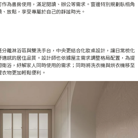
可作為書房使用，滿足閱讀、辦公等需求。窗邊特別規劃臥榻角
讀、放鬆，享受專屬於自己的靜謐時光。
溼分離淋浴區與雙洗手台，中央更結合化妝桌設計，讓日常梳化
舒適感的居住品質。設計師也依據屋主需求調整格局配置，為提
間衛浴，紓解家人同時使用的需求；同時將洗衣機與烘衣機移至
理衣物更加輕鬆便利。