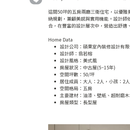
這間50坪的五房兩廳三衛住宅，以優
納規劃，兼顧美感與實用機能。設計師
合，在豐富的設計層次中，營造出舒適
Home Data
設計公司：
碩果室內裝修設計有限
設計師：翁若榕
設計風格：美式風
房屋狀況：中古屋(5~15年)
空間坪數：50/坪
居住成員：大人：2人，小孩：2人
空間格局：五房
主要建材：油漆、壁紙、超耐磨木
房屋類型：長型屋