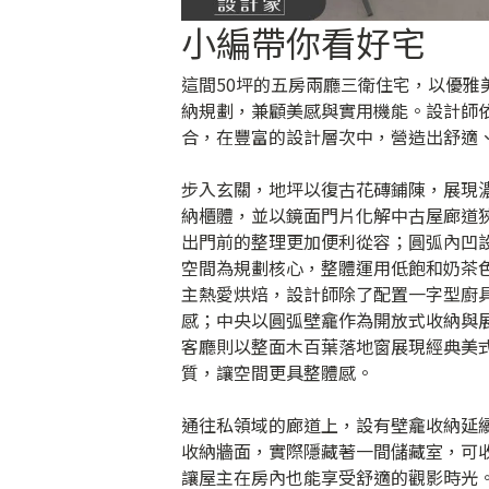
小編帶你看好宅
這間50坪的五房兩廳三衛住宅，以優
納規劃，兼顧美感與實用機能。設計師
合，在豐富的設計層次中，營造出舒適
步入玄關，地坪以復古花磚鋪陳，展現
納櫃體，並以鏡面門片化解中古屋廊道
出門前的整理更加便利從容；圓弧內凹
空間為規劃核心，整體運用低飽和奶茶
主熱愛烘焙，設計師除了配置一字型廚
感；中央以圓弧壁龕作為開放式收納與
客廳則以整面木百葉落地窗展現經典美
質，讓空間更具整體感。
通往私領域的廊道上，設有壁龕收納延
收納牆面，實際隱藏著一間儲藏室，可
讓屋主在房內也能享受舒適的觀影時光