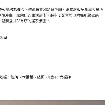
雅美式風格為核心，透過低飽和奶茶色調、細膩線板語彙與大量收
依循屋主一家四口的生活需求，將空間配置與收納機能緊密結
、溫潤且井然有序的居家氛圍。
公司
地板、磁磚、木百葉、線板、噴漆、大板磚