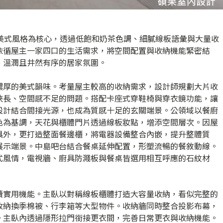
雅美式風格為核心，透過低飽和奶茶色調、細膩線板語彙與大量收
依循屋主一家四口的生活需求，將空間配置與收納機能緊密結
、溫潤且井然有序的居家氛圍。
濃厚的美式韻味。考量屋主較高的收納需求，設計師規劃大片收
狹長、空間感不足的問題。搭配卡座式穿鞋椅與穿衣鏡功能，讓
設計結合間接光源，也成為質感十足的玄關端景。公領域以餐廚
色為基調，天花與櫃體門片透過線板妝點，增添空間層次。因屋
具外，更打造整面餐邊櫃，將電器設備整合內嵌，提升整體質
展示端景。中島吧台結合餐桌延伸配置，形塑流暢的餐敘動線。
式風情，電視牆、廚具防濺板與餐桌皆選用相互呼應的石紋材
續實用機能。主臥以對稱線板櫃體打造大容量收納，看似完整的
收納換季棉被、行李箱等大型物件。收納牆同時整合投影布幕，
。主臥內透過隱形拉門銜接更衣間，完善日常更衣與收納機能。