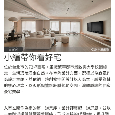
小編帶你看好宅
位於台北市的72坪豪宅，坐擁繁華都市景致與大學校園綠
意，生活環境清幽自然。在室內設計方面，選擇以侘寂風作
為設計主軸，並依循十境創物空間設計以人為本，感受為輔
的核心理念，以弧形與塗料細膩勾勒空間，演繹靜謐的侘寂
豪宅美學。
入室玄關作為家的第一道景序，設計師豎起一道屏風，並以
一旁懸浮櫃體延續視覺脈絡，形成流暢的L型動線，提升隱