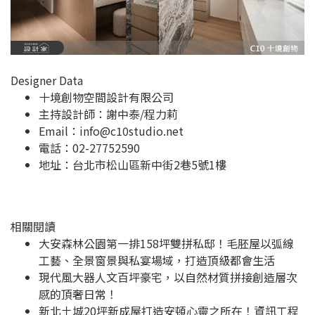
Designer Data
十境創物空間設計有限公司
主持設計師：謝中泰/程力莉
Email：
info@c10studio.net
電話：02-27752590
地址：
台北市松山區新中街2巷5號1樓
相關閱讀
大安森林公園第一排158坪雙拼私邸！毛胚屋以弧線
工藝、全景窗景與私宴場域，打造頂級都會生活
現代風大器人文百坪豪宅，以自然材質拼接創造層次
感的頂奢日常！
新北土城20坪新成屋打造安頓心靈之所在！資訊工程