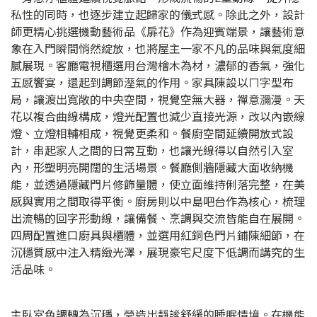
私性的同時，也逐步建立起歸家的儀式感。除此之外，設計
師更精心挑選機動藝術品《扉花》作為迎賓端景，讓藝術意
象在入門瞬間悄然綻放，也將屋主一家不凡的品味與氣度細
膩展現。客廳電視櫃選用台灣檜木為材，濃郁的香氣，強化
五感饗宴，還起到調節溼氣的作用。家具陳設以ㄇ字型布
局，讓渡出寬敞的中央空間，視覺空無大器，禪意瀰漫。天
花以複合曲線構成，燈光配置也減少直接光源，改以內嵌線
燈、立燈相輔相成，視覺更柔和。餐廚空間延續開放式設
計，串起家人之間的日常互動，也讓光線得以自然引入室
內，形塑明亮開闊的生活場景。餐廳側牆隱藏大面收納機
能，並透過隱藏門片修飾量體，使立面維持俐落完整，在美
感與實用之間取得平衡。廚房則以中島吧台作為核心，梳理
出流暢的回字形動線，讓備餐、烹調與交流皆能自在展開。
四周配置進口廚具與櫃體，並選用紅銅色門片鋪陳細節，在
沉穩質感中注入精緻光澤，展現豪宅尺度下低調而講究的生
活品味。
主臥室色調轉為沉穩，營造出靜謐舒緩的睡眠情境。在機能