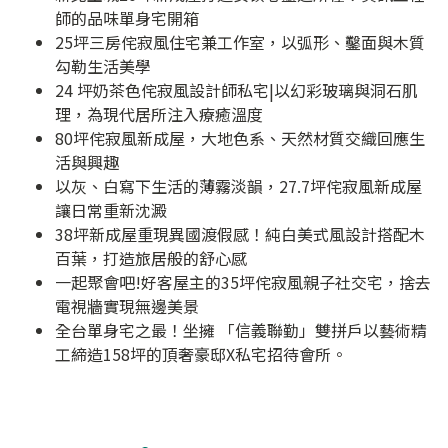
師的品味單身宅開箱
25坪三房侘寂風住宅兼工作室，以弧形、鑿面與木質
勾勒生活美學
24 坪奶茶色侘寂風設計師私宅|以幻彩玻璃與洞石肌
理，為現代居所注入療癒溫度
80坪侘寂風新成屋，大地色系、天然材質交織回應生
活與興趣
以灰、白寫下生活的薄霧淡韻，27.7坪侘寂風新成屋
讓日常重新沈澱
38坪新成屋重現異國渡假感！純白美式風設計搭配木
百葉，打造旅居般的舒心感
一起聚會吧!好客屋主的35坪侘寂風親子社交宅，捨去
電視牆實現無邊美景
全台單身宅之最！坐擁 「信義聯勤」雙拼戶以藝術精
工締造158坪的頂奢豪邸X私宅招待會所。