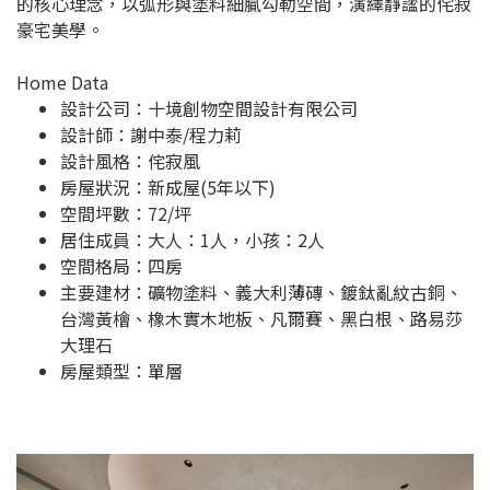
的核心理念，以弧形與塗料細膩勾勒空間，演繹靜謐的侘寂
豪宅美學。
Home Data
設計公司：
十境創物空間設計有限公司
設計師：謝中泰/程力莉
設計風格：侘寂風
房屋狀況：新成屋(5年以下)
空間坪數：72/坪
居住成員：大人：1人，小孩：2人
空間格局：四房
主要建材：礦物塗料、義大利薄磚、鍍鈦亂紋古銅、
台灣黃檜、橡木實木地板、凡爾賽、黑白根、路易莎
大理石
房屋類型：單層