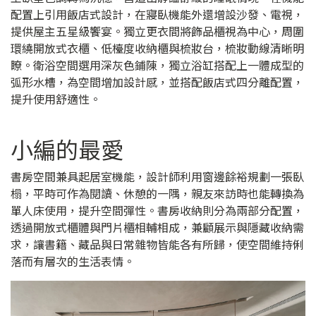
配置上引用飯店式設計，在寢臥機能外還增設沙發、電視，
提供屋主五星級饗宴。獨立更衣間將飾品櫃視為中心，周圍
環繞開放式衣櫃、低檯度收納櫃與梳妝台，梳妝動線清晰明
瞭。衛浴空間選用深灰色鋪陳，獨立浴缸搭配上一體成型的
弧形水槽，為空間增加設計感，並搭配飯店式四分離配置，
提升使用舒適性。
小編的最愛
書房空間兼具起居室機能，設計師利用窗邊餘裕規劃一張臥
榻，平時可作為閱讀、休憩的一隅，親友來訪時也能轉換為
單人床使用，提升空間彈性。書房收納則分為兩部分配置，
透過開放式櫃體與門片櫃相輔相成，兼顧展示與隱藏收納需
求，讓書籍、藏品與日常雜物皆能各有所歸，使空間維持俐
落而有層次的生活表情。