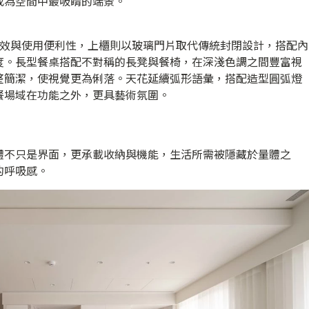
成為空間中最吸睛的端景。
坪效與使用便利性，上櫃則以玻璃門片取代傳統封閉設計，搭配內
度。長型餐桌搭配不對稱的長凳與餐椅，在深淺色調之間豐富視
整簡潔，使視覺更為俐落。天花延續弧形語彙，搭配造型圓弧燈
餐場域在功能之外，更具藝術氛圍。
體不只是界面，更承載收納與機能，生活所需被隱藏於量體之
的呼吸感。