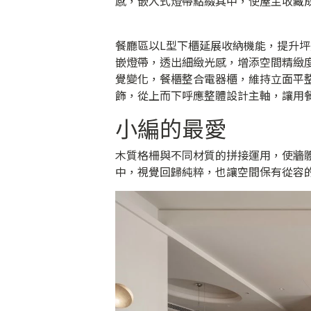
感，嵌入式燈帶點綴其中，使屋主收藏
餐廳區以L型下櫃延展收納機能，提升
嵌燈帶，透出細緻光感，增添空間精緻
覺變化，餐櫃整合電器櫃，維持立面平
飾，從上而下呼應整體設計主軸，讓用
小編的最愛
木質格柵與不同材質的拼接運用，使牆
中，視覺回歸純粹，也讓空間保有從容