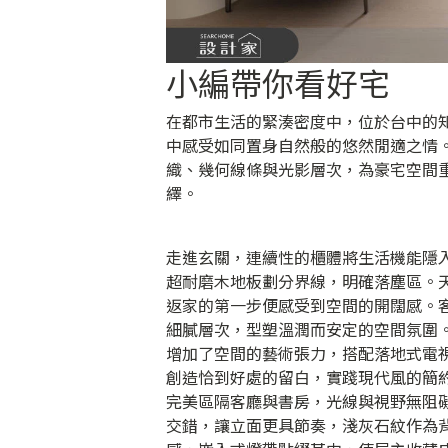
小編帶你看好宅
在都市生活的緊湊密度中，位於台中的
中感受如同置身自然般的悠然閒適之情
織、幾何線條與光影層次，為豪宅空間
繹。
走進玄關，連續性的櫃體將生活機能隱
超耐磨木地板劃分界線，明確落塵區。
返家的第一步便感受到空間的開闊感。
細膩層次，型塑溫潤而安定的空間氛圍
增加了空間的藝術張力，搭配落地式電
創造恰到好處的留白，實踐現代風的簡
完美區隔客廳與書房，光線與視野無阻
交錯，讓立面更具節奏，淺灰石紋作為