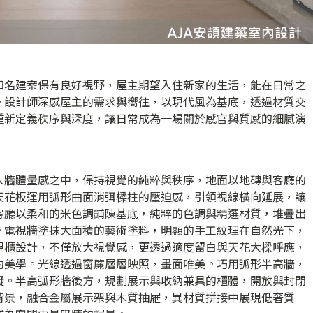
知名建案保有良好視野，屋主期望入住新家的生活，能在日常之
。設計師深感屋主的需求與嚮往，以現代風為基底，透過材質交
重新定義秩序與深度，讓日常成為一場關於感官與質感的細膩演
入牆體量感之中，保持視覺的純粹與秩序，地面以地磚與客廳的
天花板運用弧形曲面消弭樑柱的壓迫感，引領視線橫向延展，讓
客廳以柔和的米色調鋪陳基底，純粹的色調與精選材質，堆疊出
。電視牆塗抹大面積的藝術塗料，明顯的手工紋理在自然光下，
視櫃設計，不僅放大視覺感，更透過適度留白與天花大樑呼應，
約美學。光線透過窗簾層層映照，畫面唯美。巧用弧形半高牆，
礙。半高弧形牆後方，規劃展示與收納兼具的櫃體，開放與封閉
背景，融合金屬展示架與木質抽屜，異材質拼接中展現低奢質