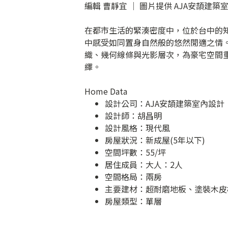
編輯 曹靜宜 │ 圖片提供 AJA安頡建築
在都市生活的緊湊密度中，位於台中的
中感受如同置身自然般的悠然閒適之情
織、幾何線條與光影層次，為豪宅空間
繹。
Home Data
設計公司：
AJA安頡建築室內設計
設計師：胡昌明
設計風格：現代風
房屋狀況：新成屋(5年以下)
空間坪數：55/坪
居住成員：大人：2人
空間格局：兩房
主要建材：超耐磨地板、塗裝木皮
房屋類型：單層