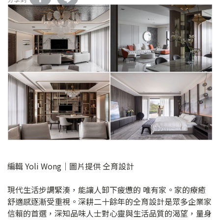
編輯 Yoli Wong｜圖片提供 仝育設計
現代生活步調緊湊，能讓人卸下疲憊的 唯有家。家的療癒
舒適感逐漸受重視。深耕二十餘年的仝育設計是眾多企業家
信賴的首選，深知品味人士對心靈與生活品質的渴望，量身