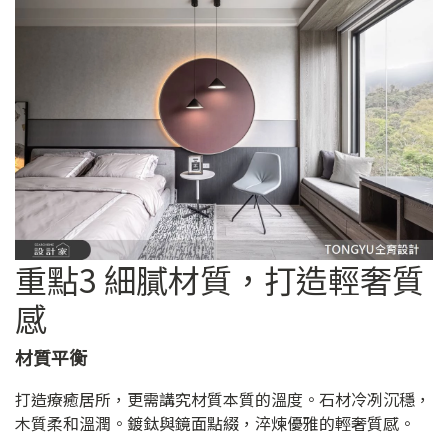
重點3 細膩材質，打造輕奢質
感
材質平衡
打造療癒居所，更需講究材質本質的溫度。石材冷冽沉穩，
木質柔和溫潤。鍍鈦與鏡面點綴，淬煉優雅的輕奢質感。