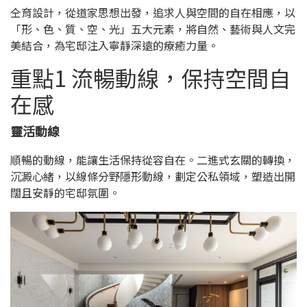
仝育設計，從道家思想出發，追求人與空間的自在相應，以
「形、色、質、空、光」五大元素，將自然、藝術與人文完
美結合，為宅邸注入寧靜深遠的療癒力量。
重點1 流暢動線，保持空間自
在感
靈活動線
順暢的動線，能讓生活保持從容自在。二進式玄關的轉換，
沉澱心緒，以線條分野隱形動線，劃定公私領域，塑造出開
闊且安靜的宅邸氛圍。