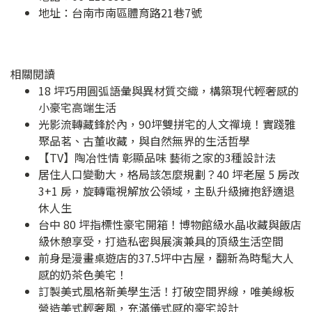
地址：
台南市南區體育路21巷7號
相關閱讀
18 坪巧用圓弧語彙與異材質交織，構築現代輕奢感的
小豪宅高端生活
光影流轉藏鋒於內，90坪雙拼宅的人文禪境！實踐雅
聚品茗、古董收藏，與自然無界的生活哲學
【TV】陶冶性情 彰顯品味 藝術之家的3種設計法
居住人口變動大，格局該怎麼規劃？40 坪老屋 5 房改
3+1 房，旋轉電視解放公領域，主臥升級擁抱舒適退
休人生
台中 80 坪指標性豪宅開箱！博物館級水晶收藏與飯店
級休憩享受，打造私密與展演兼具的頂級生活空間
前身是漫畫桌遊店的37.5坪中古屋，翻新為時髦大人
感的奶茶色美宅！
訂製美式風格新美學生活！打破空間界線，唯美線板
營造美式輕奢風，充滿儀式感的豪宅設計