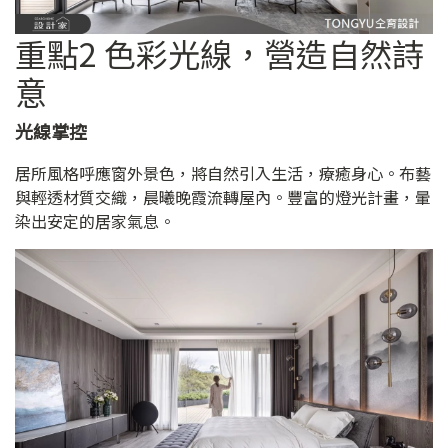
重點2 色彩光線，營造自然詩
意
光線掌控
居所風格呼應窗外景色，將自然引入生活，療癒身心。布藝
與輕透材質交織，晨曦晚霞流轉屋內。豐富的燈光計畫，暈
染出安定的居家氣息。