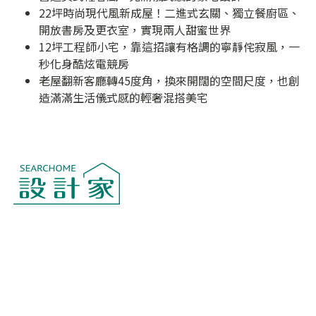
22坪時尚現代風新成屋！二進式玄關、獨立餐廚區、
開放書房及更衣室，實現兩人甜蜜世界
12坪工程師小宅，靠這招讓有格調的寧靜侘寂風，一
秒化身酷炫電競房
老屋翻新客廳轉45度角，換來開闊的空間尺度，也創
造滿滿生活儀式感的輕奢混搭美宅