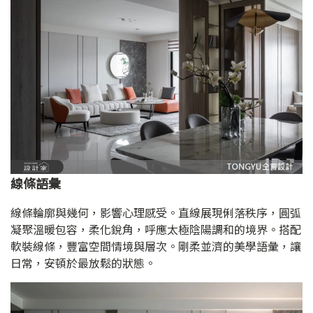
線條語彙
線條輪廓與幾何，影響心理感受。直線展現俐落秩序，圓弧
凝聚溫暖包容，柔化銳角，呼應太極陰陽調和的境界。搭配
軟裝線條，豐富空間情境與層次。剛柔並濟的美學語彙，讓
日常，安頓於最放鬆的狀態。