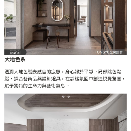
大地色系
溫潤大地色褪去感官的疲憊，身心歸於平靜。局部跳色點
綴，揉合藝術品與設計燈具，在靜謐氛圍中創造視覺驚喜，
賦予獨特的生命力與藝術氣息。