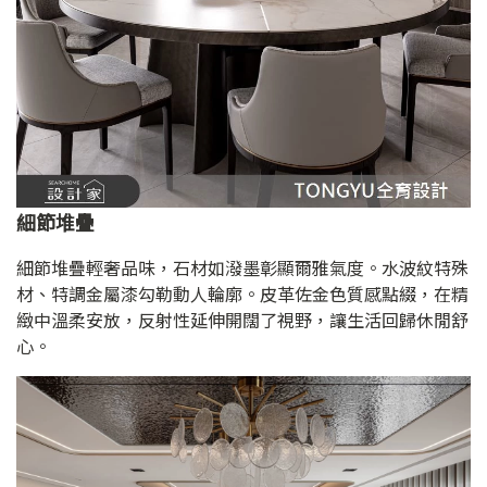
細節堆疊
細節堆疊輕奢品味，石材如潑墨彰顯爾雅氣度。水波紋特殊
材、特調金屬漆勾勒動人輪廓。皮革佐金色質感點綴，在精
緻中溫柔安放，反射性延伸開闊了視野，讓生活回歸休閒舒
心。