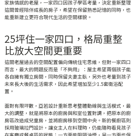
家族情感的老屋，一家四口因孩子學區考量，決定重新整理
這間曾經陪伴成長的房子，希望在保留熟悉記憶的同時，也
能重新建立更符合現代生活的空間樣貌。
25坪住一家四口，格局重整
比放大空間更重要
這間老屋過去的空間配置偏向傳統住宅思維，但對一家四口
而言，最大的問題反而是「不夠用」：屋主希望兩個孩子能
各自擁有獨立房間，同時保留夫妻主臥，另外也考量到孩子
未來長大後的生活需求，因此希望增加至少1.5套衛浴配
置。
面對有限坪數，亞若設計重新思考整體動線與生活模式，最
大的調整，就是將原本的廚房與和室位置對調，把原本的廚
房區改造成兒童房，並將廚房移到空間中央。新的餐廚區則
採用玻璃拉門設計，讓女主人在料理時，仍能隨時看見孩子
在客廳或餐桌區的狀態；一方面能阻隔油煙，另一方面也保