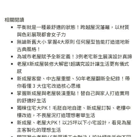
相關閱讀
平衡就是一種最舒適的狀態！跨越屋況藩籬，以材質
與色彩展現都會女子力
無論新舊大小 掌握4大原則 任何屋型皆能打造道地新
古典風格！
為城市老屋賦予全新定義！3例老宅新生展演設計真諦
老屋X新成屋裝修大解密!超講究設計讓生活更有儀式
感
新成屋客變、中古屋重塑、50年老屋翻新全紀錄！帶
你看懂 3 大住宅改造核心思維
掌握新成屋與老屋裝潢重點！替自己與家人打造實用
的舒適好生活
獨棟住宅大PK！毛胚自地自建、新成屋訂製、老樓中
樓改造，不畏屋況打造理想奢華生活
新成屋、老屋大PK！以25坪以下小宅設計，看見為屋
主客製化的理想生活