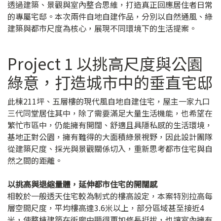
透過建築、景觀與室內整合思維，打造真正回應居住者日常
的專屬宅邸。本次兩件自地自建作品，分別以自然通風、綠
建築與都市尺度為核心，展現不同環境下的生活提案。
Project 1 以挑高尺度與公園
綠意，打造城市中的垂直宅邸
此棟211坪、五層樓的現代風自地自建住宅，屋主一家九口
三代同堂居住其中，除了需要滿足大量生活機能，也希望在
繁忙市區中，仍能擁有開闊、舒適且具隱私感的生活環境，
基地正對公園，擁有難得的大面積綠景視野，因此設計團隊
從建築尺度、採光與景觀關係切入，重新思考都市住宅與自
然之間的距離。
以挑高與退縮量體，延伸都市住宅的開闊感
相較於一般透天住宅較為制式的樓高設定，本案特別拉高每
層空間尺度，平均樓高達3.6米以上，部分區域甚至接近4
米，使整棟建築在街廓中顯得更加修長挺拔，也讓室內擁有