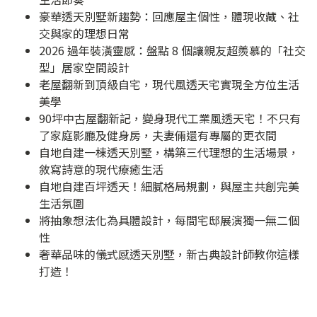
豪華透天別墅新趨勢：回應屋主個性，體現收藏、社
交與家的理想日常
2026 過年裝潢靈感：盤點 8 個讓親友超羨慕的「社交
型」居家空間設計
老屋翻新到頂級自宅，現代風透天宅實現全方位生活
美學
90坪中古屋翻新記，變身現代工業風透天宅！不只有
了家庭影廳及健身房，夫妻倆還有專屬的更衣間
自地自建一棟透天別墅，構築三代理想的生活場景，
敘寫詩意的現代療癒生活
自地自建百坪透天！細膩格局規劃，與屋主共創完美
生活氛圍
將抽象想法化為具體設計，每間宅邸展演獨一無二個
性
奢華品味的儀式感透天別墅，新古典設計師教你這樣
打造！