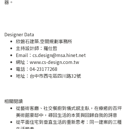
器。
Designer Data
欣磐石建築.空間規劃事務所
主持設計師：羅仕哲
Email：
cs.design@msa.hinet.net
網址：
www.cs-design.com.tw
電話：04-23177268
地址：
台中市西屯區四川路32號
相關閱讀
從藝術客廳、社交餐廚到儀式感主臥，在療癒的百坪
美術館豪邸中，尋回生活的本質與回歸自我的詩意
從平面住宅到垂直生活的重新思考：同一建案的三種
生活節奏