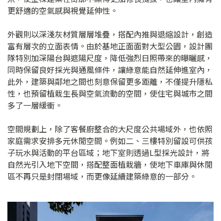
更舒適的空氣感與視覺延伸性。
外觀則以深淺灰材質層層堆疊，搭配內推與退縮設計，創造
富有層次的立面表情。由於基地正面面對大型公園，設計團
隊特別加深陽台與遮陽尺度，降低強烈日照帶來的曝曬感，
同時保留良好採光與通風條件，讓綠意能自然延伸進室內，
此外，建築與鄰地之間也刻意保留更多距離，不僅提升隱私
性，也預留植栽生長與空氣流動的空間，使住宅與城市之間
多了一層緩衝。
空間規劃上，除了客餐廚整合的大尺度公共場域外，也依照
家庭需求安排多元休閒空間。例如二、三樓特別留設可供孩
子玩水與活動的平台區域；地下室則透過L型採光設計，將
自然光引入地下空間，搭配整面植栽牆，使地下車庫與休閒
區不再只是封閉場域，而更像延續建築綠意的一部分。