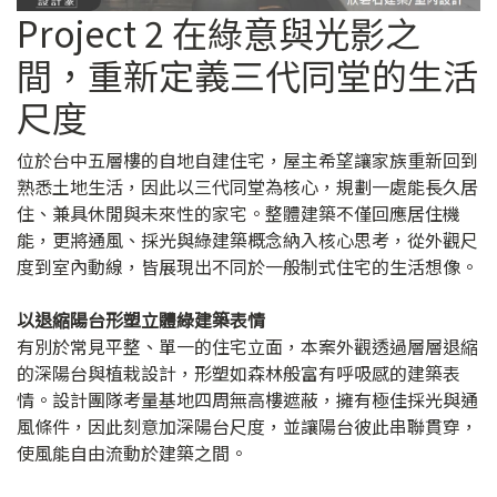
Project 2 在綠意與光影之
間，重新定義三代同堂的生活
尺度
位於台中五層樓的自地自建住宅，屋主希望讓家族重新回到
熟悉土地生活，因此以三代同堂為核心，規劃一處能長久居
住、兼具休閒與未來性的家宅。整體建築不僅回應居住機
能，更將通風、採光與綠建築概念納入核心思考，從外觀尺
度到室內動線，皆展現出不同於一般制式住宅的生活想像。
以退縮陽台形塑立體綠建築表情
有別於常見平整、單一的住宅立面，本案外觀透過層層退縮
的深陽台與植栽設計，形塑如森林般富有呼吸感的建築表
情。設計團隊考量基地四周無高樓遮蔽，擁有極佳採光與通
風條件，因此刻意加深陽台尺度，並讓陽台彼此串聯貫穿，
使風能自由流動於建築之間。