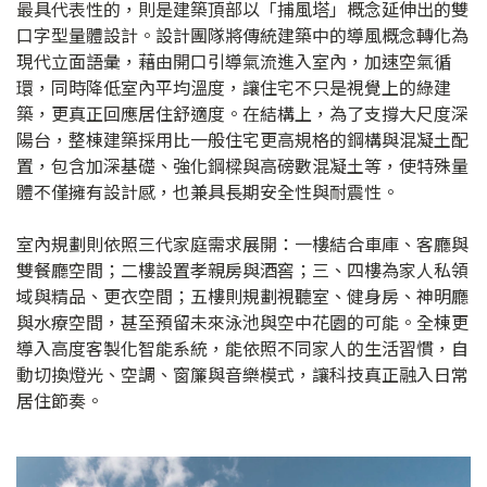
最具代表性的，則是建築頂部以「捕風塔」概念延伸出的雙
口字型量體設計。設計團隊將傳統建築中的導風概念轉化為
現代立面語彙，藉由開口引導氣流進入室內，加速空氣循
環，同時降低室內平均溫度，讓住宅不只是視覺上的綠建
築，更真正回應居住舒適度。在結構上，為了支撐大尺度深
陽台，整棟建築採用比一般住宅更高規格的鋼構與混凝土配
置，包含加深基礎、強化鋼樑與高磅數混凝土等，使特殊量
體不僅擁有設計感，也兼具長期安全性與耐震性。
室內規劃則依照三代家庭需求展開：一樓結合車庫、客廳與
雙餐廳空間；二樓設置孝親房與酒窖；三、四樓為家人私領
域與精品、更衣空間；五樓則規劃視聽室、健身房、神明廳
與水療空間，甚至預留未來泳池與空中花園的可能。全棟更
導入高度客製化智能系統，能依照不同家人的生活習慣，自
動切換燈光、空調、窗簾與音樂模式，讓科技真正融入日常
居住節奏。