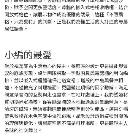
發，賦予空間更多靈活度。背牆的嵌入式格柵收納櫃，結合
開放式格位，讓展示物件成為優雅的端景。這種「不跟風
格，只為獨特」的判斷，正是我們為懂生活的人打造的專屬
居住語彙。
小編的最愛
對於視烹調為生活重心的屋主，餐廚區的設計更是機能與質
感的巔峰表現，設計團隊採取一字型廚具與電器櫃的對向編
排，並以嵌入式櫃體確保走道寬裕；增設的中島與餐桌相
連，不僅擴充了料理檯面，更圍塑出順暢的回字動線，滿足
親友聚會時的互動與走位需求。在地坪處理上，我們透過材
質切換界定場域，從客廳溫潤的木地板過渡到餐廳俐落、易
清潔的磁磚，無須實牆隔間便能精準劃分功能區。選用沉穩
藍色餐椅在木色基調中優雅跳脫。品禾設計透過這種對關係
的理解與優化，讓餐廚空間不僅是料理場所，更是體現主人
品味的社交舞台。