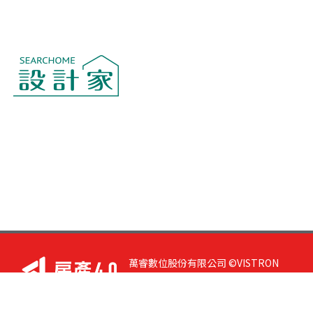
萬睿數位股份有限公司 ©VISTRON
DIGITAL All Right Reserved. 若您有任
何意見或指教，請與
我們聯絡
|
隱私
權政策