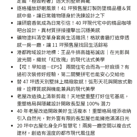
定義「極致輕奢」透天別墅新典範
逐格播放舒眠風景！41 坪預售屋訂製防墜精品櫃＆質
感中島，讓日常雜物隱身於洗鍊設計之下
讓研磨香氣成為日常引信！40 坪現代宅中的精品咖啡
吧台設計，異材質拼接撞擊出沉穩美感
礦物塗料清空單身套房生活雜訊！格狀書牆打造穿透
感一房一廳，讓 11 坪預售屋找回生活餘裕
港都跨域設計地標：王品牛排高雄裕誠店｜在光影與
波光間，織就「紅玫瑰」的現代法式美學
【哎！早知道…EP5】 兩間住宅合而為一好麻煩？有
過初次裝修好經驗，第二間雙拼宅也能安心交給他
替 47 坪透天別墅抹上精緻妝感！弧形天花與開放式動
線，詮釋質感與機能兼具的現代美學
老屋改造換上清新剪裁！天地壁重整打好住宅基底，
重塑格局與隱藏設計開啟長型屋 100% 潛力
40 年老屋改造開啟美好生活複本！重塑格局增添收納
引入自然光，對外窗有限的長型屋也能擁抱滿滿日光
20 坪中古屋化身全戶智慧宅！兩房一廳空間以複合式
建材，創造有溫度的都市現代風住居