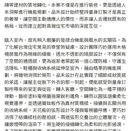
磚等建材的質地轉化。本案不僅是在進行裝修，更是透過人
本洞察進行機能規劃。品禾設計始終堅持量身訂製才是真正
的奢華，讓空間主動適應人的慣性，而非讓人去遷就既有的
格局，從而建立起對高端住宅市場的深度互信。
踏入室內，首先映入眼簾的是揉合機能與風水的玄關區。為
了化解台灣住宅常見的穿堂煞疑慮，設計團隊巧妙運用木格
柵屏風作為視線的緩衝，透光不透影的隔屏設計，不僅保有
了空間的通透感，更為返家者築起第一道心理防線，守護生
活隱私。鞋櫃與收納系統延伸至室內，藉由精準的機能規
劃，將雜物消弭於無形。品禾設計在此實踐了細節成就質感
的承諾，讓屋主從脫下外衣的那一刻起，便能感受到量身訂
製所帶來的安定與從容。轉入客廳，空間轉化為一種平穩的
律動，藝術塗料電視牆捨棄銳利邊角，轉而以圓弧語彙柔化
視覺邊界，並透過鍍鈦板作為異材質橋樑，接續與玄關共用
的收納系統。天花板的弧形設計不僅與電視牆呼應，更巧妙
消弭了結構樑柱的壓迫感，兩道弧形交疊出的立體層次，在
鑲嵌燈帶的渲染下，將生硬的接縫轉化為柔和的光影過渡。
為了跳脫傳統配置，客廳選用精緻的設計單椅取代沉重沙