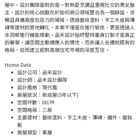
屋中，設計團隊面對的是一對熱愛烹調且重視社交的男女屋
主，設計的核心挑戰在於如何將公領域整合為一個靜謐、流
暢且具備高度包容力的場域。透過藝術塗料、手工木皮與薄
磚等建材的質地轉化。本案不僅是在進行裝修，更是透過人
本洞察進行機能規劃。品禾設計始終堅持量身訂製才是真正
的奢華，讓空間主動適應人的慣性，而非讓人去遷就既有的
格局，從而建立起對高端住宅市場的深度互信。
Home Data
設計公司：
品禾設計
設計師：品禾設計團隊
設計風格：現代風
房屋狀況：新成屋(5年以下)
空間坪數：60/坪
空間格局：三房
主要建材：藝術塗料、手工木皮、薄磚、鐵件、鍍鈦
板
房屋類型：單層