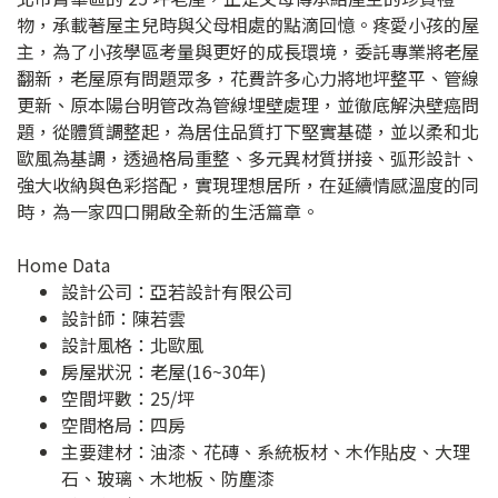
物，承載著屋主兒時與父母相處的點滴回憶。疼愛小孩的屋
主，為了小孩學區考量與更好的成長環境，委託專業將老屋
翻新，老屋原有問題眾多，花費許多心力將地坪整平、管線
更新、原本陽台明管改為管線埋壁處理，並徹底解決壁癌問
題，從體質調整起，為居住品質打下堅實基礎，並以柔和北
歐風為基調，透過格局重整、多元異材質拼接、弧形設計、
強大收納與色彩搭配，實現理想居所，在延續情感溫度的同
時，為一家四口開啟全新的生活篇章。
Home Data
設計公司：
亞若設計有限公司
設計師：陳若雲
設計風格：北歐風
房屋狀況：老屋(16~30年)
空間坪數：25/坪
空間格局：四房
主要建材：油漆、花磚、系統板材、木作貼皮、大理
石、玻璃、木地板、防塵漆