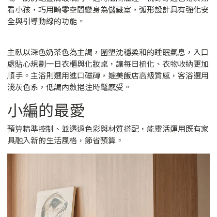
看小孩，巧用畸零空間變身為儲藏室，弧形設計具有強化安
全與引導動線的功能。
主臥以深色奶茶色為主調，圍塑沈穩柔和的睡眠氣息，入口
處貼心規劃一日衣櫃與化妝桌，讓每日梳化、衣物收納更加
順手。主浴則選用進口磁磚，媲美飯店高級質感，客浴選用
淺灰色系，低調內斂挹注時髦感受。
小編的最愛
預算精準控制、並透過色彩與材質搭配，能靈活運用既有家
具融入新的生活風格，節省預算。