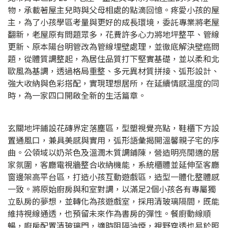
物，承載著屋主兒時與父母相處的點滴回憶。疼愛小孩的屋
主，為了小孩學區考量與更好的成長環境，委託專業將老屋
翻新，老屋原有問題眾多，花費許多心力將地坪整平、管線
更新、原本陽台明管改為管線埋壁處理，並徹底解決壁癌問
題，從體質調整起，為居住品質打下堅實基礎，並以柔和北
歐風為基調，透過格局重整、多元異材質拼接、弧形設計、
強大收納與色彩搭配，實現理想居所，在延續情感溫度的同
時，為一家四口開啟全新的生活篇章。
玄關地坪鋪設花磚界定落塵區，型塑視覺亮點，鞋櫃下方設
置通風口，兼具美感與實用，弧形語彙揭開溫馨親子宅的序
曲。公領域以奶茶色及溫潤木質調鋪陳，營造明亮閒適的居
家氛圍，客廳電視牆整合收納機能，系統櫃體並延伸至客廳
窗邊架高平台區，打造小孩互動遊戲區，造型一體化整體感
一致。將原始廚房與和室對調，以滿足2個小孩各有專屬獨
立臥房的夢想，並轉化為孩遊戲室，採用清玻璃隔間，既能
維持視線通透，也預留未來作為書房的彈性。餐廚動線順
暢，廚房配置清玻璃門，適時阻隔油煙，視野穿透也易於照