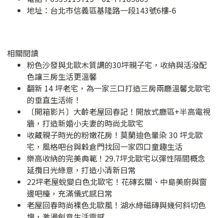
地址：
台北市信義區基隆路一段143號6樓-6
相關閱讀
粉色沙發與北歐木質調的30坪親子宅，收納與活潑配
色讓三房生活更溫馨
翻新 14 坪老宅，為一家三口打造三房兩廳溫馨北歐宅
的垂直生活術！
〔開箱影片〕大齡老屋回春記！開放式廳區+半高電視
牆，打造新婚小夫妻的時尚北歐宅
收藏親子時光的粉嫩花房！莫蘭迪色暈染 30 坪北歐
宅，風格吧台與穀倉門找回一家四口童趣生活
樂高收納的完美典範！29.7坪北歐宅以彈性隔間概念
延攬日光綠意，打造小清新日常
22坪老屋蛻變白色北歐宅！花磚玄關、中島美廚與窗
邊吧檯，充滿儀式感日常
老屋回春時尚裸色北歐風！湖水綠磁磚與幾何斜切色
塊，激盪創意生活靈感