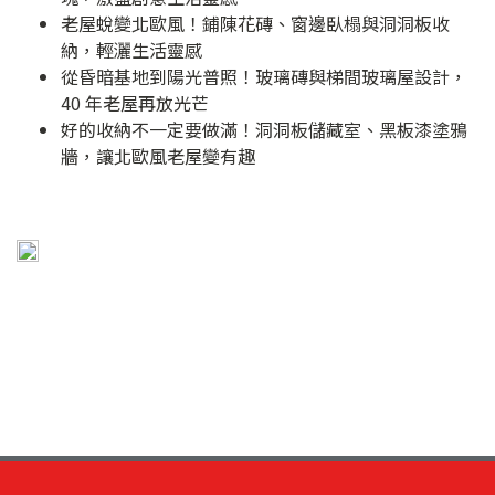
老屋蛻變北歐風！鋪陳花磚、窗邊臥榻與洞洞板收
納，輕灑生活靈感
從昏暗基地到陽光普照！玻璃磚與梯間玻璃屋設計，
40 年老屋再放光芒
好的收納不一定要做滿！洞洞板儲藏室、黑板漆塗鴉
牆，讓北歐風老屋變有趣