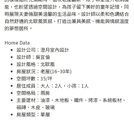
能，也盼望透過空間設計，為孩子留下美好的童年記憶，同
時展現夫妻倆甜美溫馨的生活品味。設計師以柔和色調結合
自然舒適的北歐風質感，打造出兼具美感、機能與情感溫度
的夢想居所。
Home Data
設計公司：
澄月室內設計
設計師：吳宜倫
設計風格：北歐風
房屋狀況：老屋(16~30年)
空間坪數：35/坪
居住成員：大人：2人，小孩：1人
空間格局：兩房
主要建材：油漆、木地板、鐵件、烤漆、系統板材、
磁磚、木皮、玻璃
房屋類型：單層