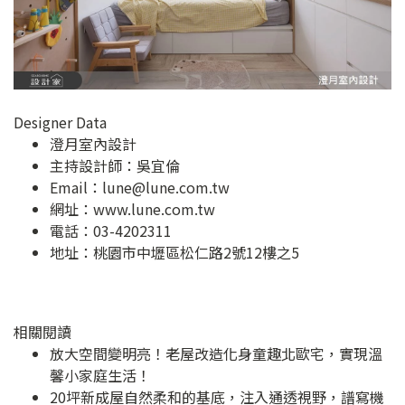
Designer Data
澄月室內設計
主持設計師：吳宜倫
Email：
lune@lune.com.tw
網址：
www.lune.com.tw
電話：03-4202311
地址：
桃園市中壢區松仁路2號12樓之5
相關閱讀
放大空間變明亮！老屋改造化身童趣北歐宅，實現溫
馨小家庭生活！
20坪新成屋自然柔和的基底，注入通透視野，譜寫機