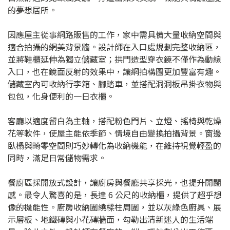
的夢想居所。
因應屋主從事網路販售的工作，家中需具備大量收納空間與
適合拍攝的網美背景牆。設計師在入口處規劃完整收納區，
並將鞋櫃延伸為獨立儲藏室；拱門造型穿衣鏡不僅作為動線
入口，也在鏡面反射的效果中，讓網拍構圖更加豐富有趣。
儲藏室內可收納行李箱、腳踏車，並搭配洞洞板吊掛衣物與
包包，化身便利的一日衣櫃。
客廳以適度留白為主軸，搭配粉色門片、立燈、搖椅與乾燥
花等軟件，使屋主能依季節、情境自由變換拍攝背景。窗邊
臥榻與畸零空間則巧妙轉化為收納機能，在維持視覺輕盈的
同時，滿足日常儲物需求。
餐廚區採開放式設計，讓廚房與餐廳共享採光，也提升開闊
感。最令人驚喜的是，長達 6 公尺的收納櫃，提供了超乎想
像的機能性。廚房收納圍繞樑柱周圍，並以灰綠色廚具、展
示層板、地鐵磚與小花磚牆面，勾勒出清新迷人的生活端