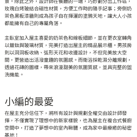
景。除此之外，設計師在餐廳的一端，巧妙劃分出工作區，
玫瑰白烤玻結合磁性材質，方便工作時的隨手記事；旁側奶
茶色黑板漆牆則成為孩子自在揮灑的塗鴉天地，讓大人小孩
都能擁有自己的專屬角落。
主臥室加入屋主喜愛的奶茶色和線板細節，並在更衣室轉角
以鍍鈦與玻璃材質，完美打造出屋主的精品展示櫃。男孩房
則以洞洞板收納、弧形天花和收邊設計，不但完美放大空
間，更營造出活潑童趣的氛圍感。而衛浴採乾濕分離規劃，
透過花磚的圖樣，帶來浪漫甜美的氛圍質感，並具完整的盥
洗機能。
小編的最愛
在屋主充分信任下，將所有設計與規劃全權交由設計師發
揮，不僅實現了理想中的新家樣貌，也為屋主在複合式餐廚
空間中，打造了夢想中的室內鞦韆，成為家中最療癒的秘密
基地！