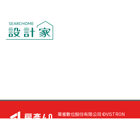
萬睿數位股份有限公司 ©VISTRON
DIGITAL All Right Reserved. 若您有任
何意見或指教，請與
我們聯絡
|
隱私
權政策