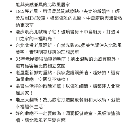
能與美感兼具的北歐風居家
18.5坪老屋，用溫暖與質感妝點小夫妻的新婚宅！輕
柔灰X虹光玻璃，構築優雅的玄關、中島廚房與海量收
納更衣室
漫步明亮北歐親子宅！玻璃書房＋中島廚房，打造 4
口之家的幸福時光！
台北北投老屋翻新，自然光影VS.柔美色調注入北歐風
美宅，實現明亮舒適的理想居所
35年老屋變得簡單透明了！刷出溫暖的北歐質感外，
還有從容無比的獨立玄關
老屋翻新抓對重點，我家處處網美牆，超好拍！還有
海量收納，空間又不擁擠！
品嘗生活裡的微醺光蘊！以優雅細節，構築迷人北歐
風居家！
老屋大翻新！為北歐宅打造開放餐廚和大收納，迎接
幸福退休生活！
好的收納不一定要做滿！洞洞板儲藏室、黑板漆塗鴉
牆，讓北歐風老屋變有趣