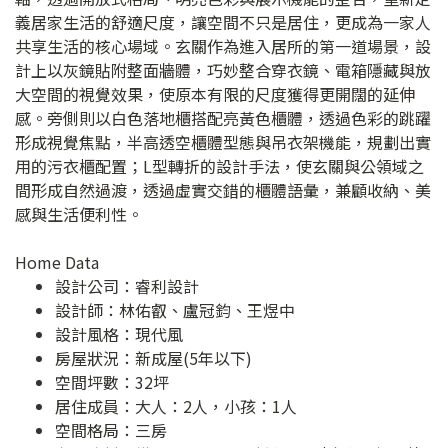
義居家生活的舒適尺度，讓空間不只是居住，更成為一家人
共享生活的核心場域。玄關作為進入居所的第一道場景，設
計上以灰鏡貼附整面牆體，巧妙整合穿衣鏡、電箱隱藏與放
大空間的視覺效果，使原本有限的尺度獲得更開闊的延伸
感。旁側則以白色落地櫃搭配亮黃色櫃體，透過色彩的跳躍
形成視覺焦點，半高透空櫃體型態與吊衣架機能，規劃出實
用的污衣櫃配置；L型轉折的設計手法，使玄關與公領域之
間形成自然過渡，透過虛實交錯的櫃體語彙，兼顧收納、美
感與生活便利性。
Home Data
設計公司：
睿利設計
設計師：林佑叡、盧冠鈞、王煜中
設計風格：現代風
房屋狀況：新成屋(5年以下)
空間坪數：32坪
居住成員：大人：2人，小孩：1人
空間格局：三房