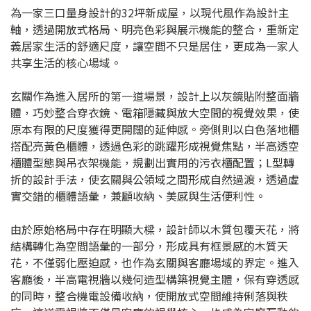
為一家三口量身設計的32坪新成屋，以現代風作為設計主
軸，透過開放式格局、明亮色彩與展示機能的整合，重新定
義居家生活的舒適尺度，讓空間不只是居住，更成為一家人
共享生活的核心場域。
玄關作為進入居所的第一道場景，設計上以灰鏡貼附整面牆
體，巧妙整合穿衣鏡、電箱隱藏與放大空間的視覺效果，使
原本有限的尺度獲得更開闊的延伸感。旁側則以白色落地櫃
搭配亮黃色櫃體，透過色彩的跳躍形成視覺焦點，半高透空
櫃體型態與吊衣架機能，規劃出實用的污衣櫃配置；L型轉
折的設計手法，使玄關與公領域之間形成自然過渡，透過虛
實交錯的櫃體語彙，兼顧收納、美感與生活便利性。
由於原始格局中存在明顯大樑，設計師以木質包覆天花，將
結構轉化為空間語彙的一部分，形成具有框景感的木質天
花，不僅弱化壓迫感，也作為玄關與客廳場域的界定。進入
客廳後，半高電視牆以幾何造型構築視覺主體，保有穿透感
的同時，整合機電設備收納，使開放式空間維持俐落與秩