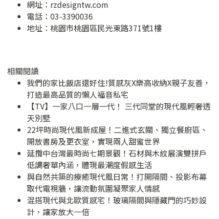
網址：
rzdesigntw.com
電話：03-3390036
地址：
桃園市桃園區民光東路371號1樓
相關閱讀
我們的家比飯店還好住!質感灰X樂高收納X親子友善，
打造最高品質的懶人福音私宅
【TV】一家八口一層一代！ 三代同堂的現代風輕奢透
天別墅
22坪時尚現代風新成屋！二進式玄關、獨立餐廚區、
開放書房及更衣室，實現兩人甜蜜世界
延攬中台灣最時尚七期景觀！石材與木紋展演雙拼戶
低調奢華內涵，體現最潮度假感生活
與自然共築的療癒現代風日常！打開隔間、投影布幕
取代電視牆，讓流動氛圍凝聚家人情感
混搭現代與北歐質感宅！玻璃隔間與隱藏門的巧妙設
計，讓家放大一倍