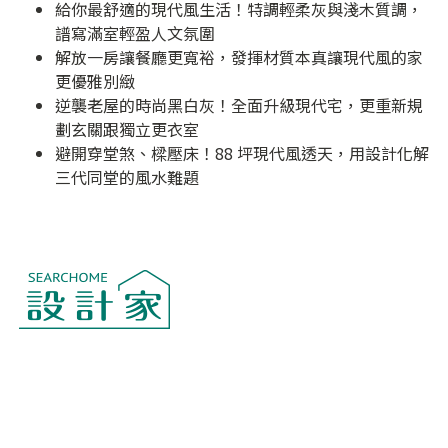
給你最舒適的現代風生活！特調輕柔灰與淺木質調，
譜寫滿室輕盈人文氛圍
解放一房讓餐廳更寬裕，發揮材質本真讓現代風的家
更優雅別緻
逆襲老屋的時尚黑白灰！全面升級現代宅，更重新規
劃玄關跟獨立更衣室
避開穿堂煞、樑壓床！88 坪現代風透天，用設計化解
三代同堂的風水難題