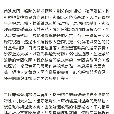
甫進家門，吸睛的懸浮櫃體，劃分內外場域，確保隱私，也
引領視覺往窗景方向延伸。玄關以灰色為基調，大理石置物
平台與展示櫃，材質質感及燈光烘托，展現細節變化，玄關
地面鋪設磁磚與木質天花，讓每日進出家門時沉澱心情，生
活富有儀式感。玄關櫃體與低矮的木質平台，一路延展至客
廳電視牆，透過水平線條放大空間視覺，公領域以灰色的特
殊塗料鋪陳，日光從窗邊灑落，型塑豐富唯美的居家表情，
沙發上方大樑，以弧形與燈光修飾，弱化壓迫感，創造柔和
流動的空間氛圍。餐廳結合開放式書房，空間寬敞明亮。餐
廳區以一盞黑色圓形吊燈作為視覺焦點，書房規劃大面書
牆，挹注人文氣息，面向窗景的書桌，結合吧檯與輕食區，
使得閱讀與休憩時光更為療癒自在。
主臥床頭旁增設造型屏風，格柵結合霧面玻璃透光不透影的
特性，引光入室，也守護隱私。床頭牆選用溫柔的奶茶色、
淺色繃布與溫潤木質，圍塑舒適放鬆的休憩場域，不對稱穿
插設計拉寬空間視覺，局部鏡面反射空間，使臥室兼具現代