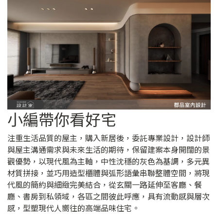
小編帶你看好宅
注重生活品質的屋主，購入新居後，委託專業設計，設計師
與屋主溝通需求與未來生活的期待，保留建案本身開闊的景
觀優勢，以現代風為主軸，中性沈穩的灰色為基調，多元異
材質拼接，並巧用造型櫃體與弧形語彙串聯整體空間，將現
代風的簡約與細緻完美結合，從玄關一路延伸至客廳、餐
廳、書房到私領域，各區之間彼此呼應，具有流動感與層次
感，型塑現代人嚮往的高端品味住宅。