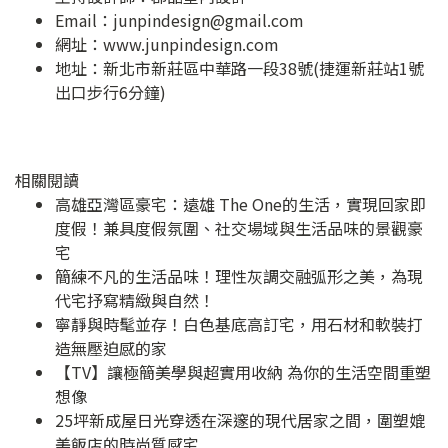
Email：
junpindesign@gmail.com
網址：
www.junpindesign.com
地址：
新北市新莊區中華路一段38號(捷運新莊站1號
出口步行6分鐘)
相關閱讀
高雄亞灣區豪宅：遠雄 The One的生活，實現回家即
度假！兼具度假氛圍、社交場域與生活品味的景觀豪
宅
簡練不凡的生活品味！理性灰調交融弧形之美，為現
代宅抒寫精緻與自然！
寧靜與時髦並存！白色基底高訂宅，用石材和軟裝打
造無壓迫感的家
【TV】讓極簡美學與超實用收納 為你的生活空間重塑
想像
25坪新成屋日光穿透在深邃的現代居家之間，圍塑媲
美飯店的時尚質感宅