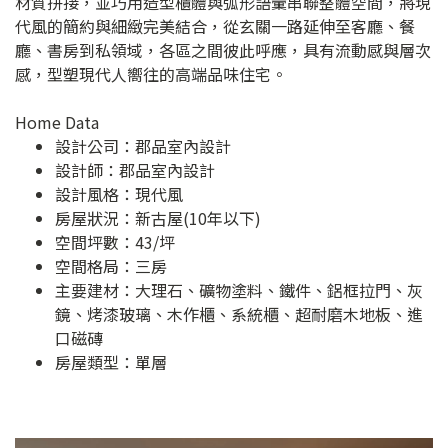
材質拼接，並巧用造型櫃體與弧形語彙串聯整體空間，將現
代風的簡約與細緻完美結合，從玄關一路延伸至客廳、餐
廳、書房到私領域，各區之間彼此呼應，具有流動感與層次
感，型塑現代人嚮往的高端品味住宅。
Home Data
設計公司：
郡品室內設計
設計師：郡品室內設計
設計風格：現代風
房屋狀況：新古屋(10年以下)
空間坪數：43/坪
空間格局：三房
主要建材：大理石、礦物塗料、鐵件、鋁框拉門、灰
鏡、烤漆玻璃、木作櫃、系統櫃、超耐磨木地板、進
口磁磚
房屋類型：單層