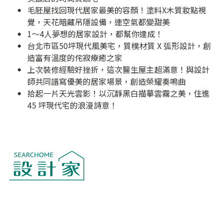
毛胚屋找回現代居家最美的容顏！塗料X木質妝點視
覺，天花暗藏吊隱設備，連空氣都變甜美
1～4人夢想的居家設計，都幫你達成！
台北市區50坪現代風美宅，質樸材質 X 弧形設計，創
造富有溫度的侘寂療癒之家
上次裝修經驗好挫折，這次醫生屋主超滿意！與設計
師共同譜寫優美的居家場景，創造榮耀奏鳴曲
拾起一片天光雲影！以沉靜黑白描摹雲霧之美，住進
45 坪現代宅的浪漫詩意！