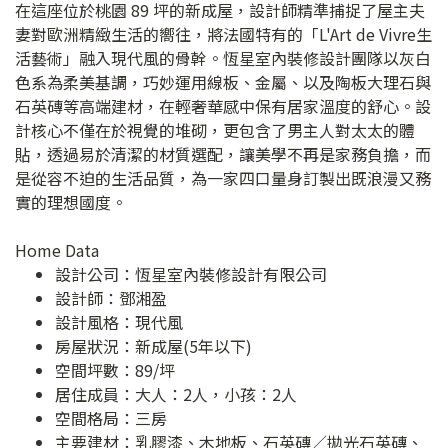
在這座位於桃園 89 坪的新成屋，設計師精準捕捉了屋主夫
妻對歐洲精緻生活的嚮往，將法國特有的「L'Art de Vivre生
活藝術」融入現代風的骨幹。恆星室內裝修設計團隊以灰白
色系為柔美基調，巧妙運用線板、金屬、以及陶板大理石與
石英磚等高端建材，在輕奢華感中保有居家溫度的舒心。設
計核心不僅在於視覺的堆砌，更包含了男主人對太太的體
貼，透過易於清潔的材質選配，讓美學不再是家務負擔，而
是從容不迫的生活品質，為一家四口量身訂製出既浪漫又務
實的理想國度。
Home Data
設計公司：
恆星室內裝修設計有限公司
設計師：鄧湘盈
設計風格：現代風
房屋狀況：新成屋(5年以下)
空間坪數：89/坪
居住成員：大人：2人，小孩：2人
空間格局：三房
主要建材：乳膠漆、木地板、石英磚／拋光石英磚、