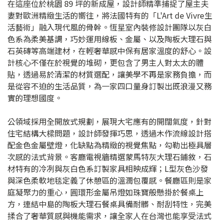
在這座位於桃園 89 坪的新成屋，設計師精準捕捉了屋主夫
妻對歐洲精緻生活的嚮往，將法國特有的「L'Art de Vivre生
活藝術」融入現代風的骨幹。恆星室內裝修設計團隊以灰白
色系為柔美基調，巧妙運用線板、金屬、以及陶板大理石與
石英磚等高端建材，在輕奢華感中保有居家溫度的舒心。設
計核心不僅在於視覺的堆砌，更包含了男主人對太太的體
貼，透過易於清潔的材質選配，讓美學不再是家務負擔，而
是從容不迫的生活品質，為一家四口量身訂製出既浪漫又務
實的理想國度。
公領域採用全開放式規劃，展現大宅應有的開闊氣度，針對
住宅結構大樑問題，設計師發揮巧思，透過木作流線設計搭
配金色金屬壁燈，化缺點為精緻的視覺焦點，勾勒出極具層
次感的法式背景。客廳電視牆精選蒙馬特灰大理石鋪敘，石
材特有的冷冽與灰白色系訂製家具相映成輝；L型灰色沙發
與深色柔軟地毯定義了休憩區的溫潤包覆感。餐廳區則是家
庭凝聚力的重心，圓環形金屬吊燈如珠寶般懸掛於餐桌上
方，連結中島的陶板大理石餐桌具備耐髒、耐刮特性，完美
揉合了奢華質感與機能需求，讓全家人在台灣也能享受法式