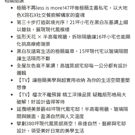
相關閱讀
極簡不再less is more!47坪後極簡主義私宅，以大地
色X洞石X社交餐廚解構家的靈魂
第三十步打造粼境光序！21坪小宅在黑白灰基調上綴
以鍍鈦，展現現代風模樣
弧形天花 × 半高電視牆，拆除隔牆讓16坪小宅也能顯
化挑高療癒端景
黑白灰譜寫生活的極簡篇章，15坪現代宅以玻璃隔間
讓生活隔而不斷
全屋灰色竟不單調！高雄質感宅邸每一公分都有設計
邏輯
【TV】讓極簡美學與超實用收納 為你的生活空間重塑
想像
【TV】檔次不離預算 精工淬煉品質 疑難扇形格局大
破解！好設計值得等待
延攬絕美景觀48坪現代風宅邸！半高電視牆、玻璃隔
間與鏡面，盈滿自然與人文溫度
擘劃380坪現代風質感商空！串連自然、藝廊與宅邸
設計，領受美好日常的美學生活