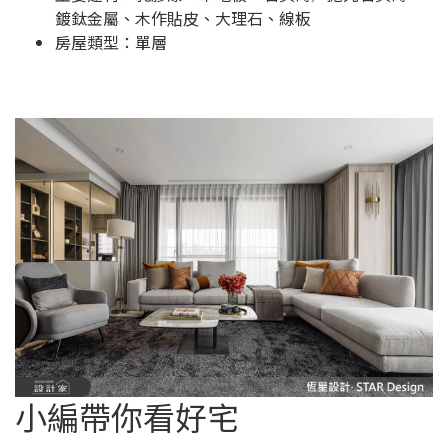
鍍鈦金屬、木作貼皮、大理石、線板
房屋類型：單層
小編帶你看好宅