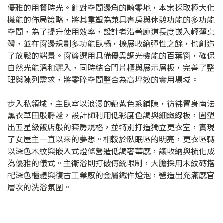
優雅的用餐時光。針對空間邊角的畸零地，本案採取極大化
機能的佈局策略，將其重塑為兼具書房與休憩功能的多功能
空間，為了提升使用效率，設計者沿著廊道長度嵌入輕薄桌
體，並在窗邊規劃多功能臥榻，擴展收納彈性之餘，也創造
了放鬆的端景。窗簾選用具備優異調光機能的百葉窗，確保
自然光能溫和灑入，同時結合門片櫃與展示層板，完善了整
理與陳列需求，將零碎空間整合為高坪效的實用場域。
步入私領域，主臥室以浪漫的藕紫色系鋪陳，彷彿置身南法
薰衣草田般靜謐，設計師利用低彩度色調與細緻線板，圍塑
出五星級飯店般的套房規格，並特別打造獨立更衣室，實現
了女屋主一直以來的夢想。相較於臥眠區的明亮，更衣區轉
以深色木紋與嵌入式燈條營造低調奢華感，讓收納與梳化成
為優雅的儀式。主衛浴則打破傳統限制，大膽採用木紋磚搭
配深色櫃體與復古工業感的金屬鐵件燈泡，營造出充滿感官
層次的洗浴氛圍。