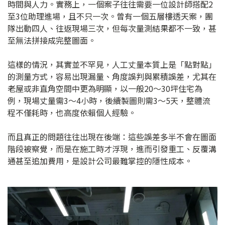
時間與人力。實務上，一個案子往往需要一位設計師搭配2
至3位助理進場，且不只一次。曾有一個五層樓透天案，團
隊出動四人、往返現場三次，但每次量測結果都不一致，甚
至無法拼接成完整圖面。
這樣的情況，其實並不罕見，人工丈量本質上是「點對點」
的測量方式，容易出現漏量、角度誤判與累積誤差，尤其在
老屋或非直角空間中更為明顯，以一般20～30坪住宅為
例，現場丈量需3～4小時，後續製圖則需3～5天，整體流
程不僅耗時，也高度依賴個人經驗。
而且真正的問題往往出現在後端：這些誤差多半不會在圖面
階段被察覺，而是在施工時才浮現，進而引發重工、反覆溝
通甚至追加費用，是設計公司最難掌控的隱性成本。