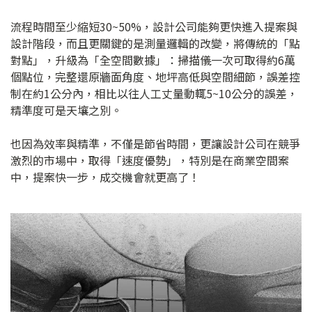
流程時間至少縮短30~50%，設計公司能夠更快進入提案與
設計階段，而且更關鍵的是測量邏輯的改變，將傳統的「點
對點」，升級為「全空間數據」：掃描儀一次可取得約6萬
個點位，完整還原牆面角度、地坪高低與空間細節，誤差控
制在約1公分內，相比以往人工丈量動輒5~10公分的誤差，
精準度可是天壤之別。
也因為效率與精準，不僅是節省時間，更讓設計公司在競爭
激烈的市場中，取得「速度優勢」，特別是在商業空間案
中，提案快一步，成交機會就更高了！