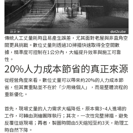
傳統人工丈量耗時且易產生誤差，尤其面對老屋與非直角空
間更具挑戰。數位丈量則透過3D掃描快速取得全空間數
據，精準度可控制在1公分內，大幅提升效率與施工可靠
性。
20%人力成本節省的真正來源
從經營角度來看，數位丈量可以帶來約20%的人力成本節
省，但其實重點並不在於「少用幾個人」，而是整體流程的
重新優化。
首先，現場丈量的人力需求大幅降低，原本需3~4人進場的
工作，可轉由測繪團隊執行；其次，一次性完整掃描，避免
反覆往返現場；再者，製圖時間由5天縮短至約3天，助理工
時自然下降。