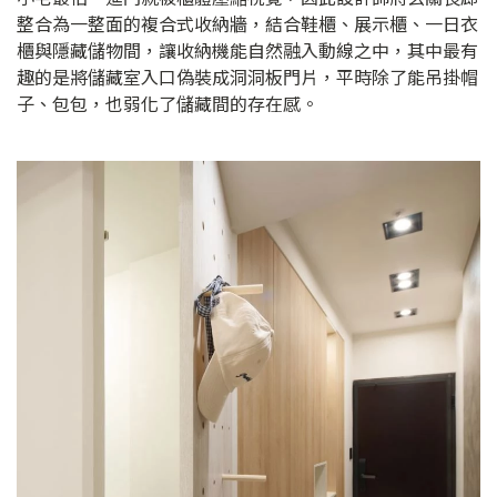
整合為一整面的複合式收納牆，結合鞋櫃、展示櫃、一日衣
櫃與隱藏儲物間，讓收納機能自然融入動線之中，其中最有
趣的是將儲藏室入口偽裝成洞洞板門片，平時除了能吊掛帽
子、包包，也弱化了儲藏間的存在感。