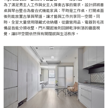
為了滿足男主人工作與女主人彈奏古箏的需求，設計師將書
桌與琴台整合為複合式機能家具：平時是工作桌，打開桌面
後則能放置古箏與琴譜，讓才藝與工作共享同一空間。同
時，全室大量使用隱藏式收納櫃，從露營用品、電器到毛孩
備品皆能分類收整，門片關起後則回歸乾淨俐落的牆面視
覺，讓8坪空間依然保有開闊感與生活秩序。