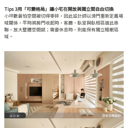
Tips 3用「可變格局」讓小宅在開放與獨立間自由切換
小坪數最怕空間被切得零碎，因此設計師以滑門重新定義場
域關係，平時將房門收起時，客廳、臥室與臥榻區彼此串
聯，放大整體空間感；需要休息時，則能保有獨立睡眠區
域。