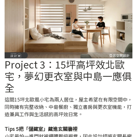
Project 3：15坪高坪效北歐
宅，夢幻更衣室與中島一應俱
全
這間15坪北歐風小宅為兩人居住，屋主希望在有限空間中，
同時擁有完整收納、中島餐廚、獨立書房與更衣室機能，打
造兼具工作與生活感的高坪效日常。
Tips 5把「儲藏室」藏進玄關牆裡
小宅最怕一進門就被櫃體壓縮視覺，因此設計師將玄關長廊