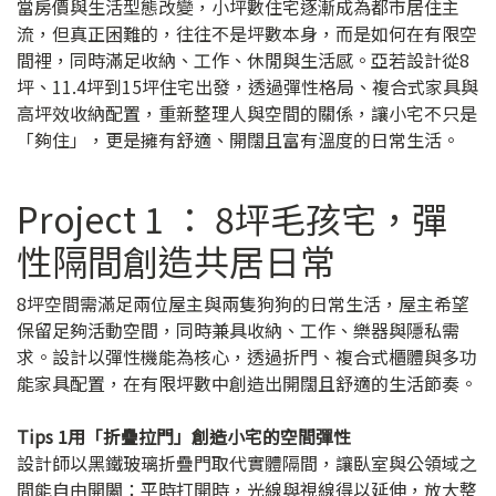
當房價與生活型態改變，小坪數住宅逐漸成為都市居住主
流，但真正困難的，往往不是坪數本身，而是如何在有限空
間裡，同時滿足收納、工作、休閒與生活感。亞若設計從8
坪、11.4坪到15坪住宅出發，透過彈性格局、複合式家具與
高坪效收納配置，重新整理人與空間的關係，讓小宅不只是
「夠住」，更是擁有舒適、開闊且富有溫度的日常生活。
Project 1 ： 8坪毛孩宅，彈
性隔間創造共居日常
8坪空間需滿足兩位屋主與兩隻狗狗的日常生活，屋主希望
保留足夠活動空間，同時兼具收納、工作、樂器與隱私需
求。設計以彈性機能為核心，透過折門、複合式櫃體與多功
能家具配置，在有限坪數中創造出開闊且舒適的生活節奏。
Tips 1用「折疊拉門」創造小宅的空間彈性
設計師以黑鐵玻璃折疊門取代實體隔間，讓臥室與公領域之
間能自由開闔：平時打開時，光線與視線得以延伸，放大整