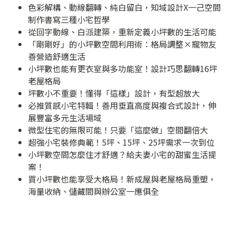
色彩解構、動線翻轉、純白留白，知域設計X一己空間
制作書寫三種小宅哲學
從回字動線、白派建築，重新定義小坪數的生活可能
「剛剛好」的小坪數空間利用術：格局調整×寵物友
善營造舒適生活
小坪數也能有更衣室與多功能室！設計巧思翻轉16坪
老屋格局
坪數小不重要！懂得「這樣」設計，有型超放大
必推質感小宅特輯！善用垂直高度與複合式設計，伸
展豐富多元生活場域
微型住宅的無限可能！只要「這麼做」空間翻倍大
超強小宅裝修典範！5坪、15坪、25坪需求一次到位
小坪數空間怎麼住才舒適？給夫妻小宅的甜蜜生活提
案！
買小坪數也能享受大格局！新成屋與老屋格局重塑，
海量收納、儲藏間與辦公室一應俱全