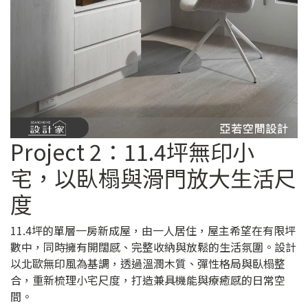
Project 2：11.4坪無印小
宅，以臥榻與滑門放大生活尺
度
11.4坪的單層一房新成屋，由一人居住，屋主希望在有限坪
數中，同時擁有開闊感、完整收納與放鬆的生活氛圍。設計
以北歐無印風為基調，透過溫潤木質、彈性格局與臥榻整
合，重新梳理小宅尺度，打造兼具機能與療癒感的日常空
間。