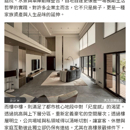
庭院、水景與車庫動線整合，自地自建更像是一場長期生活
哲學的實踐。對許多企業主而言，它不只是房子，更是一種
家族資產與人生品味的延伸。
而樓中樓，則滿足了都市核心地段中對「尺度感」的渴望。
透過挑高與上下層分區，重新定義豪宅的空間層次；透過樓
層明立，公共場域與私領域得以清晰切割，讓宴客、休憩與
家庭互動彼此獨立卻仍保有連結。尤其在高樓景觀條件下，