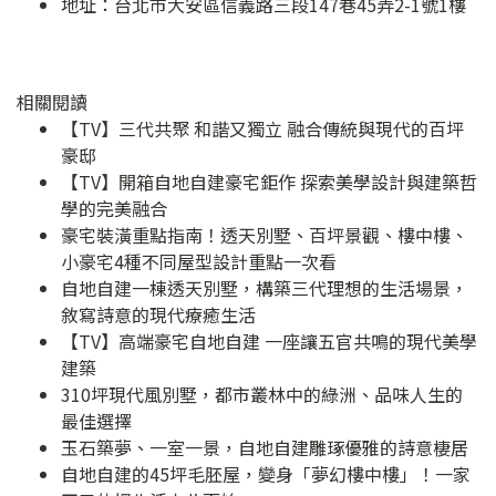
地址：
台北市大安區信義路三段147巷45弄2-1號1樓
相關閱讀
【TV】三代共聚 和諧又獨立 融合傳統與現代的百坪
豪邸
【TV】開箱自地自建豪宅鉅作 探索美學設計與建築哲
學的完美融合
豪宅裝潢重點指南！透天別墅、百坪景觀、樓中樓、
小豪宅4種不同屋型設計重點一次看
自地自建一棟透天別墅，構築三代理想的生活場景，
敘寫詩意的現代療癒生活
【TV】高端豪宅自地自建 一座讓五官共鳴的現代美學
建築
310坪現代風別墅，都市叢林中的綠洲、品味人生的
最佳選擇
玉石築夢、一室一景，自地自建雕琢優雅的詩意棲居
自地自建的45坪毛胚屋，變身「夢幻樓中樓」！一家