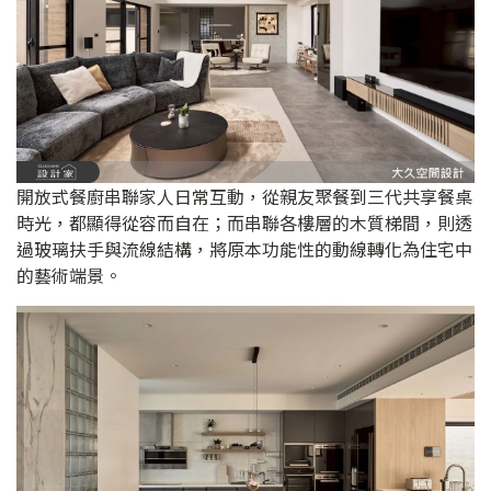
開放式餐廚串聯家人日常互動，從親友聚餐到三代共享餐桌
時光，都顯得從容而自在；而串聯各樓層的木質梯間，則透
過玻璃扶手與流線結構，將原本功能性的動線轉化為住宅中
的藝術端景。