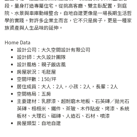
段，量身打造專屬住宅。從挑高客廳、雙主臥配置，到庭
院、水景與車庫動線整合，自地自建更像是一場長期生活哲
學的實踐。對許多企業主而言，它不只是房子，更是一種家
族資產與人生品味的延伸。
Home Data
設計公司：
大久空間設計有限公司
設計師：大久設計團隊
設計風格：親子飯店風
房屋狀況：毛胚屋
空間坪數：150/坪
居住成員：大人：2人，小孩：2人，長輩：2人
空間格局：五房
主要建材：乳膠漆、超耐磨木地板、石英磚／拋光石
英磚、榻榻米、鐵件、茶玻、木作貼皮、烤漆、系統
板材、大理石、磁磚、人造石、石材、噴漆
房屋類型：自地自建