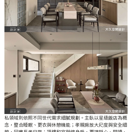
私領域則依照不同世代需求細膩規劃。主臥以星級飯店為概
念，整合睡眠、更衣與休憩機能；孝親房放大尺度與安全細
節，回應長者日常；頂樓和室與健身房，更讓靜心、閱讀、