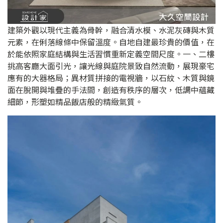
建築外觀以現代主義為骨幹，融合清水模、水泥灰磚與木質
元素，在俐落線條中保留溫度。自地自建最珍貴的價值，在
於能依照家庭結構與生活習慣重新定義空間尺度。一、二樓
挑高客廳大面引光，讓光線與庭院景致自然流動，展現豪宅
應有的大器格局；異材質拼接的電視牆，以石紋、木質與鏡
面在脫開與堆疊的手法間，創造有秩序的層次，低調中蘊藏
細節，形塑如精品飯店般的精緻氣質。