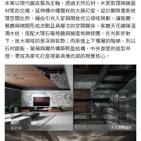
本案以現代飯店風為主軸，透過天然石材、木質肌理與鏡面
材質的交織，延伸樓中樓獨有的大器尺度。設計團隊重新梳
理空間比例，藉由引光入室與開放式公領域規劃，讓客廳、
餐廳與梯間形成流動且具層次的空間關係。客廳天花鋪陳溫
潤木紋，搭配大理石電視牆與鏡面修飾樑體，在光影折射
下，放大場域的景深與氣勢；而串連上下樓層的階梯，則以
石材踏板、玻璃與鐵件構築輕盈結構，中央垂墜的造型吊
燈，更成為豪宅尺度裡最具儀式感的視覺核心。