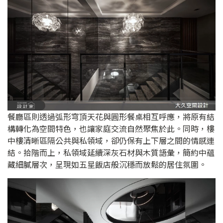
餐廳區則透過弧形穹頂天花與圓形餐桌相互呼應，將原有結
構轉化為空間特色，也讓家庭交流自然聚焦於此。同時，樓
中樓清晰區隔公共與私領域，卻仍保有上下層之間的情感連
結。拾階而上，私領域延續深灰石材與木質語彙，簡約中蘊
藏細膩層次，呈現如五星飯店般沉穩而放鬆的居住氛圍。