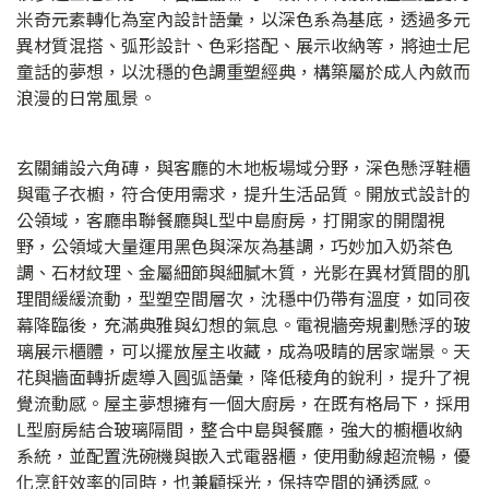
米奇元素轉化為室內設計語彙，以深色系為基底，透過多元
異材質混搭、弧形設計、色彩搭配、展示收納等，將迪士尼
童話的夢想，以沈穩的色調重塑經典，構築屬於成人內斂而
浪漫的日常風景。
玄關鋪設六角磚，與客廳的木地板場域分野，深色懸浮鞋櫃
與電子衣櫥，符合使用需求，提升生活品質。開放式設計的
公領域，客廳串聯餐廳與L型中島廚房，打開家的開闊視
野，公領域大量運用黑色與深灰為基調，巧妙加入奶茶色
調、石材紋理、金屬細節與細膩木質，光影在異材質間的肌
理間緩緩流動，型塑空間層次，沈穩中仍帶有溫度，如同夜
幕降臨後，充滿典雅與幻想的氣息。電視牆旁規劃懸浮的玻
璃展示櫃體，可以擺放屋主收藏，成為吸睛的居家端景。天
花與牆面轉折處導入圓弧語彙，降低稜角的銳利，提升了視
覺流動感。屋主夢想擁有一個大廚房，在既有格局下，採用
L型廚房結合玻璃隔間，整合中島與餐廳，強大的櫥櫃收納
系統，並配置洗碗機與嵌入式電器櫃，使用動線超流暢，優
化烹飪效率的同時，也兼顧採光，保持空間的通透感。