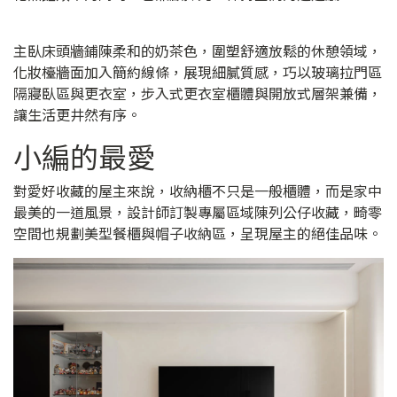
主臥床頭牆鋪陳柔和的奶茶色，圍塑舒適放鬆的休憩領域，
化妝檯牆面加入簡約線條，展現細膩質感，巧以玻璃拉門區
隔寢臥區與更衣室，步入式更衣室櫃體與開放式層架兼備，
讓生活更井然有序。
小編的最愛
對愛好收藏的屋主來說，收納櫃不只是一般櫃體，而是家中
最美的一道風景，設計師訂製專屬區域陳列公仔收藏，畸零
空間也規劃美型餐櫃與帽子收納區，呈現屋主的絕佳品味。