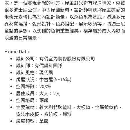
家，是一個實現夢想的地方。屋主對米奇有深厚情感，蒐藏
很多迪士尼公仔，中古屋翻新時，設計師特別將屋主鍾愛的
米奇元素轉化為室內設計語彙，以深色系為基底，透過多元
異材質混搭、弧形設計、色彩搭配、展示收納等，將迪士尼
童話的夢想，以沈穩的色調重塑經典，構築屬於成人內斂而
浪漫的日常風景。
Home Data
設計公司：
有偶室內裝修股份有限公司
設計師：有偶設計團隊
設計風格：現代風
房屋狀況：中古屋(5~15年)
空間坪數：20/坪
居住成員：大人：2人
空間格局：兩房
主要建材：義大利特殊塗料、大板磚、金屬鍍鈦條、
塗裝木皮板、系統板、烤漆
房屋類型：單層