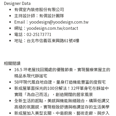
Designer Data
有偶室內裝修股份有限公司
主持設計師：有偶設計團隊
Email：
yoodesign@yoodesign.com.tw
網址：
yoodesign.com.tw/contact
電話：02-25173771
地址：
台北市信義區東興路61號4樓
相關閱讀
16.5 坪老屋找回獨處的優雅節奏，實現醫療業屋主的
精品系現代靜謐宅
58坪現代風自地自建，量身打造機能豐富的度假宅
新成屋單面採光的100分解法！32坪單身宅在靜謐中
實踐「為自己而活」，創造開闊的居家風景
全新生活的起點，美感與機能無縫融合，構築低調又
高級的氛圍感，實現極致舒適與格調並存的生活美學
新成屋加入美型玄關、中島廚房、藝術走廊、與步入