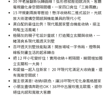
30 坪老屋翻新玩轉曲線！弧形修樑壓迫感消失、客廳
電視牆化身空間隔間櫃，一家四口爽住「三房兩廳」
15 坪規劃兩房零壓迫！懸浮收納和二進式設計，光感
放大術建構空間感與機能兼具的現代小宅
黑白配的最佳比例！現代風居家整合機能收納，挹注
時髦生活風範！
極簡灰的親子宅設計靈感！打造獨立玄關與收納，一
睹清爽系現代風透天別墅
百坪透天別墅技能點滿！開放場域一字佈局，燈帶與
線板刻畫生活的起承轉合
把 12 坪小宅變好住！實用收納＋輕隔間，瞬間增加獨
立玄關和一大房！
和愛貓一起入住新家！ 20 坪現代宅滿足大收納量，還
有寬敞空間感！
屋主很滿意! 收納X跳色，讓18坪現代宅化身風格居家
小朋友盡情奔跑也OK！38坪中古屋吹進北歐風，還你
絕佳光感和寬敞大客廳