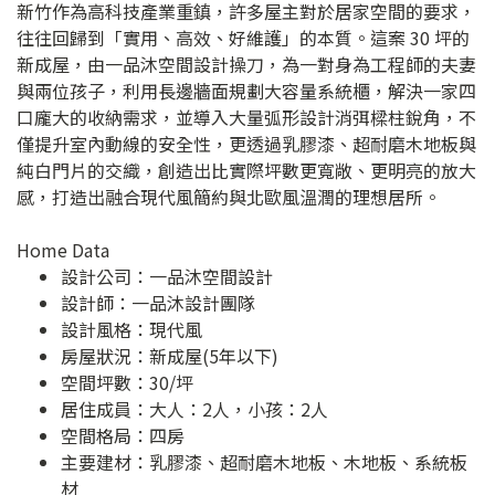
新竹作為高科技產業重鎮，許多屋主對於居家空間的要求，
往往回歸到「實用、高效、好維護」的本質。這案 30 坪的
新成屋，由一品沐空間設計操刀，為一對身為工程師的夫妻
與兩位孩子，利用長邊牆面規劃大容量系統櫃，解決一家四
口龐大的收納需求，並導入大量弧形設計消弭樑柱銳角，不
僅提升室內動線的安全性，更透過乳膠漆、超耐磨木地板與
純白門片的交織，創造出比實際坪數更寬敞、更明亮的放大
感，打造出融合現代風簡約與北歐風溫潤的理想居所。
Home Data
設計公司：
一品沐空間設計
設計師：一品沐設計團隊
設計風格：現代風
房屋狀況：新成屋(5年以下)
空間坪數：30/坪
居住成員：大人：2人，小孩：2人
空間格局：四房
主要建材：乳膠漆、超耐磨木地板、木地板、系統板
材