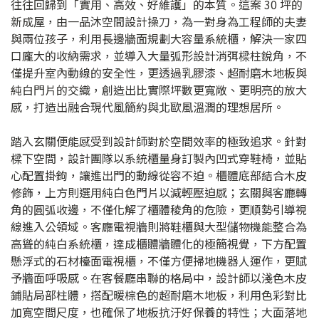
往往回歸到「實用、高效、好維護」的本質。這案 30 坪的
新成屋，由一品沐空間設計操刀，為一對身為工程師的夫妻
與兩位孩子，利用長邊牆面規劃大容量系統櫃，解決一家四
口龐大的收納需求，並導入大量弧形設計消弭樑柱銳角，不
僅提升室內動線的安全性，更透過乳膠漆、超耐磨木地板與
純白門片的交織，創造出比實際坪數更寬敞、更明亮的放大
感，打造出融合現代風簡約與北歐風溫潤的理想居所。
踏入玄關便能感受到設計師對於空間效率的極致追求。針對
樑下空間，設計團隊以系統櫃量身訂製內凹式穿鞋椅，並貼
心配置掛鉤，讓進出門的動線從容不迫。櫃體底部結合木皮
修飾，上方則選用純白色門片以減輕壓迫感；玄關與客廳轉
角的圓弧收邊，不僅化解了櫃體稜角的危險，更順勢引導視
線進入公領域。客廳電視牆則將鞋櫃與大型儲物機能整合為
高聳的純白系統櫃，達成櫃體牆體化的極簡視覺，下方配置
懸浮式的石材檯面電視櫃，不僅方便掃地機器人運作，更賦
予牆面呼吸感。在客餐廳串聯的格局中，設計師以淺色木皮
鋪貼局部柱體，搭配暖棕色的超耐磨木地板，利用色彩對比
加寬空間尺度，也確保了地板抗汙好保養的特性；大面落地