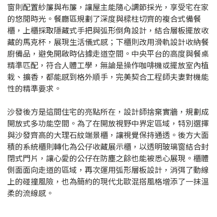
窗則配置紗簾與布簾，讓屋主能隨心調節採光，享受宅在家
的悠閒時光。餐廳區規劃了深度與樑柱切齊的複合式備餐
櫃，上櫃採取隱藏式手把與弧形倒角設計，結合層板擺放收
藏的馬克杯，展現生活儀式感；下櫃則改用滑軌設計收納餐
廚備品，避免開啟時佔據走道空間。中央平台的高度與餐桌
精準匹配，符合人體工學，無論是操作咖啡機或擺放室內植
栽、擴香，都能感到格外順手，完美契合工程師夫妻對機能
性的精準要求。
沙發後方是這間住宅的亮點所在，設計師捨棄實牆，規劃成
開放式多功能空間。為了在開放視野中界定區域，特別選擇
與沙發齊高的大理石紋端景櫃，讓視覺保持通透。後方大面
積的系統櫃則轉化為公仔收藏展示櫃，以透明玻璃窗結合封
閉式門片，讓心愛的公仔在防塵之餘也能被悉心展現。櫃體
側面面向走道的區域，再次運用弧形層板設計，消弭了動線
上的碰撞風險，也為簡約的現代北歐混搭風格增添了一抹溫
柔的流線感。