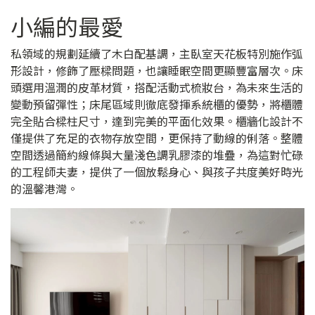
小編的最愛
私領域的規劃延續了木白配基調，主臥室天花板特別施作弧
形設計，修飾了壓樑問題，也讓睡眠空間更顯豐富層次。床
頭選用溫潤的皮革材質，搭配活動式梳妝台，為未來生活的
變動預留彈性；床尾區域則徹底發揮系統櫃的優勢，將櫃體
完全貼合樑柱尺寸，達到完美的平面化效果。櫃牆化設計不
僅提供了充足的衣物存放空間，更保持了動線的俐落。整體
空間透過簡約線條與大量淺色調乳膠漆的堆疊，為這對忙碌
的工程師夫妻，提供了一個放鬆身心、與孩子共度美好時光
的溫馨港灣。