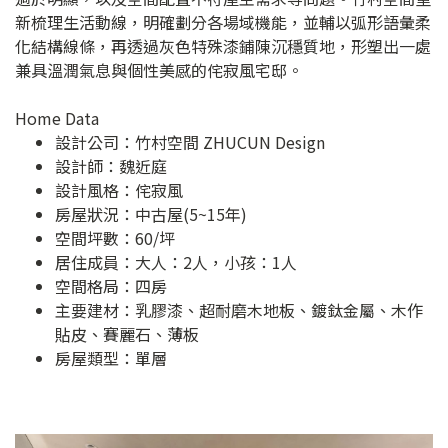
新梳理生活動線，明確劃分各場域機能，並輔以弧形語彙柔
化結構線條，再透過灰色特殊漆鋪陳沉穩質地，形塑出一處
兼具溫潤氣息與個性美感的侘寂風宅邸。
Home Data
設計公司：
竹村空間 ZHUCUN Design
設計師：魏近庭
設計風格：侘寂風
房屋狀況：中古屋(5~15年)
空間坪數：60/坪
居住成員：大人：2人，小孩：1人
空間格局：四房
主要建材：乳膠漆、超耐磨木地板、鍍鈦金屬、木作
貼皮、賽麗石、薄板
房屋類型：單層