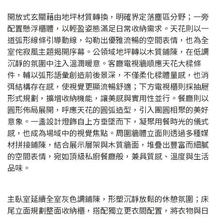
開放式玄關藉由地坪材質轉換，明確界定落塵區分野；一旁
配置懸浮櫃體，以輕盈姿態滿足日常收納需求。天花則以一
道弧形線條引導動線，勾勒出優雅流暢的空間表情，也為全
室侘寂風主題揭開序幕。公領域地坪轉以木質鋪陳，在低調
沉靜的氛圍中注入溫潤暖意。客廳電視牆順應天花大樑條
件，輔以弧形語彙創造前後景深，不僅柔化樑體量感，也消
弭結構存在感，使視覺更顯流暢舒適；下方電視櫃則採抽屜
形式規劃，擴增收納機能，讓美感與實用性並行。餐廳則以
圓形佈局展開，呼應天花的圓弧造型，引入團圓相聚的美好
意象。一盞設計燈飾自上方垂墜而下，凝聚用餐時光的儀式
感，也成為場域中的視覺焦點。周圍牆體立面則透過多種媒
材拼接鋪陳，結合展示層架與木質牆面，堆疊出豐富而細膩
的空間表情，宛如頂級私廚餐廳般，兼具質感、溫度與生活
品味。
主臥室延續全室灰色調鋪陳，形塑沉靜放鬆的休憩氛圍；床
尾立面規劃整面收納櫃，搭配獨立更衣間配置，將衣物與日