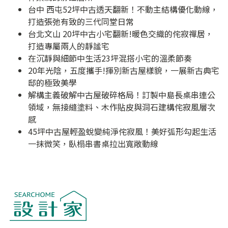
台中 西屯52坪中古透天翻新！不動主結構優化動線，
打造張弛有致的三代同堂日常
台北文山 20坪中古小宅翻新!暖色交織的侘寂禪居，
打造專屬兩人的靜謐宅
在沉靜與細節中生活23坪混搭小宅的溫柔節奏
20年光陰，五度攜手!揮別新古屋樣貌，一展新古典宅
邸的極致美學
解構主義破解中古屋破碎格局！訂製中島長桌串連公
領域，無接縫塗料、木作貼皮與洞石建構侘寂風層次
感
45坪中古屋輕盈蛻變純淨侘寂風！美好弧形勾起生活
一抹微笑，臥榻串書桌拉出寬敞動線