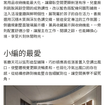
常用品收納機能最大化，讓寢臥空間更顯俐落有序。兒童房
則跳脫其餘空間的成熟調性，改以藍色搭配幾何圖形鋪敘，
注入活潑童趣與鮮明個性，展現屬於孩子的自在活力。書房
選用沉穩木質與深灰色調交織，營造安定專注的工作氛圍；
側牆規劃整面玻璃展示櫃，兼具收藏展示與收納機能。一旁
則配置舒適沙發，讓屋主在工作、閱讀之餘，也能轉換心
境，享受片刻休閒時光。
小編的最愛
客廳天花以弧形造型鋪陳，巧妙順應高低落差置入空調出風
口，使整體視覺更顯流暢柔和，也弱化冷氣出風口的存在
感。從結構修飾到機能整合皆細膩到位，讓空間美學不留死
角。