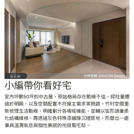
小編帶你看好宅
室內坪數60坪的中古屋，原始格局存在動線不佳、樑柱量體
過於明顯，以及空間配置不符屋主需求等問題。竹村空間重
新梳理生活動線，明確劃分各場域機能，並輔以弧形語彙柔
化結構線條，再透過灰色特殊漆鋪陳沉穩質地，形塑出一處
兼具溫潤氣息與個性美感的侘寂風宅邸。