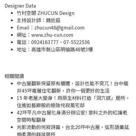
Designer Data
竹村空間 ZHUCUN Design
主持設計師：魏近庭
Email：
zhucun48@gmail.com
網址：
www.zhu-cun.com
電話：0924163777、07-5522536
地址：
高雄市鼓山區明倫路48號3樓
相關閱讀
中古屋翻新保留原有櫃體，設計也能不突兀！台中龍
井45坪複層住宅翻新，許你一個更好的生活
15 年老屋大變身！用原生材料打造「洞穴感」居所，
住進如藝廊般的極致侘寂風宅邸
42坪平凡中古屋化身滿分辦公室! 意料之外的紅讓老
空間時髦翻身
光影流動的侘寂詩篇，台北20坪中古屋，弧形語彙延
伸柔潤的靜謐居所