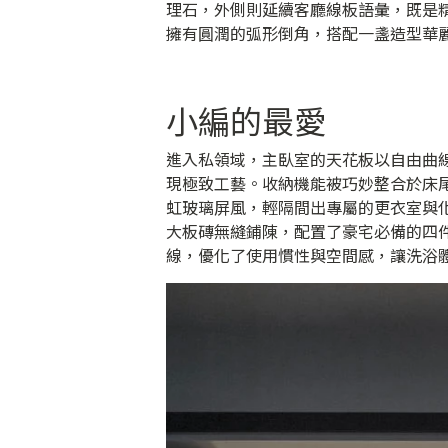
理石，外側則延續客廳線板語彙，既是
擁有圓潤的弧形倒角，搭配一盞造型華
小編的最愛
進入私領域，主臥室的天花板以自由曲
現極致工藝。收納機能被巧妙整合於床
虹玻璃屏風，輕隔間出專屬的更衣室與
大板磚無縫鋪陳，配置了豪宅必備的四件
線，優化了使用慣性與空間感，讓洗浴