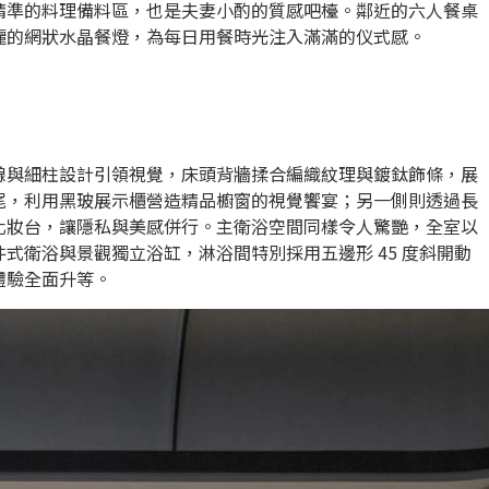
精準的料理備料區，也是夫妻小酌的質感吧檯。鄰近的六人餐桌
麗的網狀水晶餐燈，為每日用餐時光注入滿滿的仪式感。
線與細柱設計引領視覺，床頭背牆揉合編織紋理與鍍鈦飾條，展
尾，利用黑玻展示櫃營造精品櫥窗的視覺饗宴；另一側則透過長
化妝台，讓隱私與美感併行。主衛浴空間同樣令人驚艷，全室以
式衛浴與景觀獨立浴缸，淋浴間特別採用五邊形 45 度斜開動
體驗全面升等。