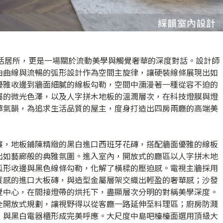
處生活居所，更是一場關於流動美學與觸覺奢華的深度對話。設計師
由曲線與流暢的弧形設計作為空間主旋律，讓硬裝線條展現出如
優雅收邊到牆面細膩的線板勾勒，空間中瀰漫著一種從容不迫的
屬的微光色澤，以及人字拼木地板的溫潤層次，在科技燈膜與燈
華氣韻，為追求生活品質的屋主，度身打造出四房兩廳的高端美
簾，地板鋪陳精緻的黑白進口西班牙花磚，搭配牆面優雅的線板
出如藝廊般的典雅氛圍。進入室內，開放式的廳區以人字拼木地
弧形收邊與黑色線條勾勒，化解了橫樑的壓迫感。電視主牆採用
質感的進口大板磚，與造型金屬層架交織出輕盈的奢華感；沙發
覺中心，在間接燈帶的烘托下，盡顯層次分明的對稱美學深度。
全開放式規劃，讓視野得以從客廳一路延伸至料理區；廚房防濺
，與黑白電器櫃形成完美呼應。大尺度中島吧檯檯面選用頂級大