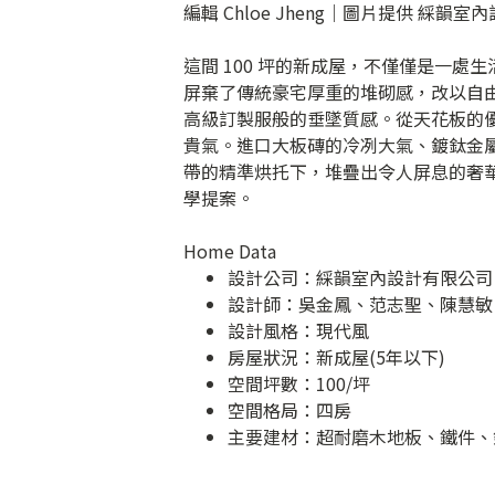
編輯 Chloe Jheng｜圖片提供 綵韻室
這間 100 坪的新成屋，不僅僅是一
屏棄了傳統豪宅厚重的堆砌感，改以自
高級訂製服般的垂墜質感。從天花板的
貴氣。進口大板磚的冷冽大氣、鍍鈦金
帶的精準烘托下，堆疊出令人屏息的奢
學提案。
Home Data
設計公司：
綵韻室內設計有限公司
設計師：吳金鳳、范志聖、陳慧敏
設計風格：現代風
房屋狀況：新成屋(5年以下)
空間坪數：100/坪
空間格局：四房
主要建材：超耐磨木地板、鐵件、