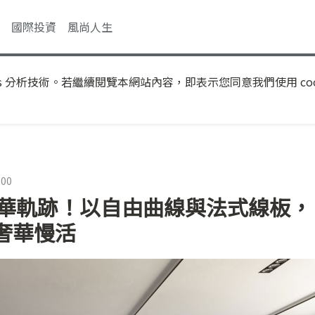
國際投資
風尚人生
s 分析技術。若繼續閱覽本網站內容，即表示您同意我們使用 coo
:00
謐奢華軌跡！以自由曲線與法式線板，
奢華慢活