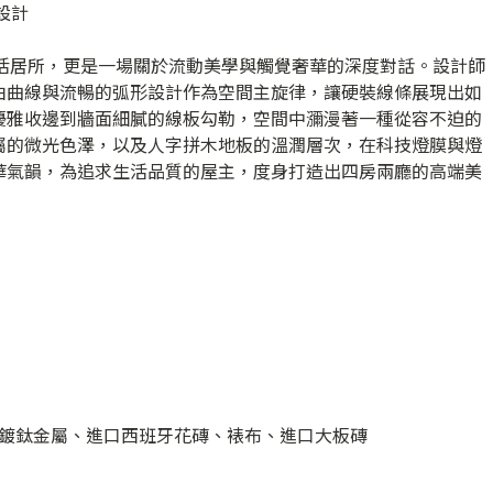
內設計
處生活居所，更是一場關於流動美學與觸覺奢華的深度對話。設計師
由曲線與流暢的弧形設計作為空間主旋律，讓硬裝線條展現出如
優雅收邊到牆面細膩的線板勾勒，空間中瀰漫著一種從容不迫的
屬的微光色澤，以及人字拼木地板的溫潤層次，在科技燈膜與燈
華氣韻，為追求生活品質的屋主，度身打造出四房兩廳的高端美
鍍鈦金屬、進口西班牙花磚、裱布、進口大板磚