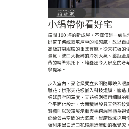
小編帶你看好宅
這間 100 坪的新成屋，不僅僅是一
屏棄了傳統豪宅厚重的堆砌感，改以自
高級訂製服般的垂墜質感。從天花板的
貴氣。進口大板磚的冷冽大氣、鍍鈦金
帶的精準烘托下，堆疊出令人屏息的奢
學提案。
步入室內，豪宅級獨立玄關隨即映入眼
雕花；拱形天花板嵌入科技燈膜，營造
板延展空間深度，天花板則運用細膩的
全平面化設計，大面積鋪設具天然石紋
背牆則以玻璃展示櫃與幾何端景櫃為視
延續公共空間的大氣感，餐廚區域採用
板利用黑白進口花磚創造流動的視覺感